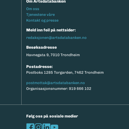
Om Artsdatabanken
Footermeny
Om oss
Tjenestene våre
Kontakt og presse
Meld inn feil på nettsider:
redaksjonen@artsdatabanken.no
Besøksadresse
Havnegata 9, 7010 Trondheim
Postadresse:
Postboks 1285 Torgarden, 7462 Trondheim
postmottak@artsdatabanken.no
Organisasjonsnummer: 919 666 102
Følg oss på sosiale medier