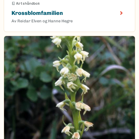
Artshåndbok
Krossblomfamilien
Av Reidar Elven og Hanne Hegre