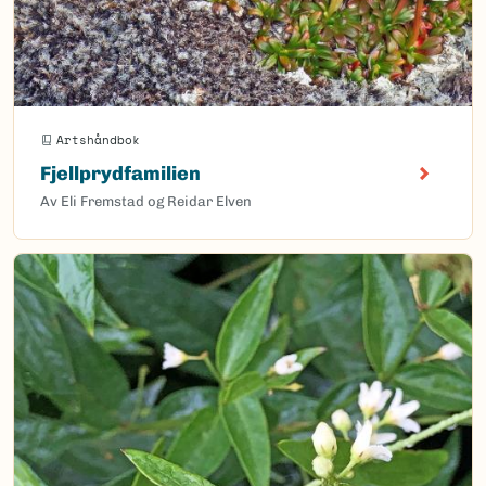
Artshåndbok
Fjellprydfamilien
Av Eli Fremstad og Reidar Elven