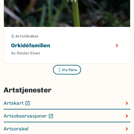
Artshåndbok
Orkidéfamilien
Av Reidar Elven
Vis flere
Sider
Artstjenester
Artskart
(Ekstern lenke)
Artsobservasjoner
(Ekstern lenke)
Artsorakel