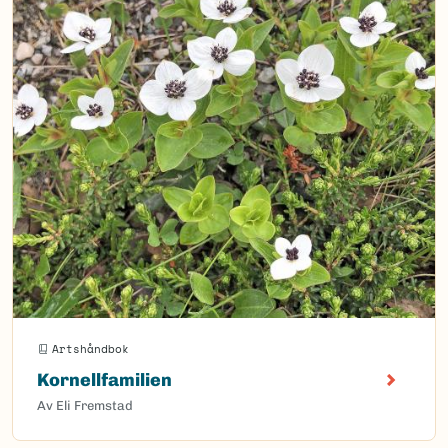
Artshåndbok
Kornellfamilien
Av Eli Fremstad