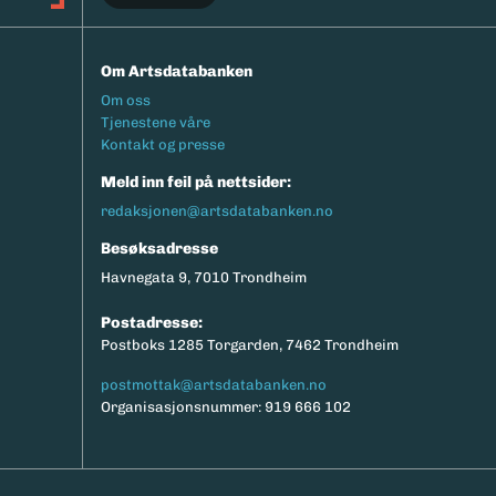
Om Artsdatabanken
Footermeny
Om oss
Tjenestene våre
Kontakt og presse
Meld inn feil på nettsider:
redaksjonen@artsdatabanken.no
Besøksadresse
Havnegata 9, 7010 Trondheim
Postadresse:
Postboks 1285 Torgarden, 7462 Trondheim
postmottak@artsdatabanken.no
Organisasjonsnummer: 919 666 102