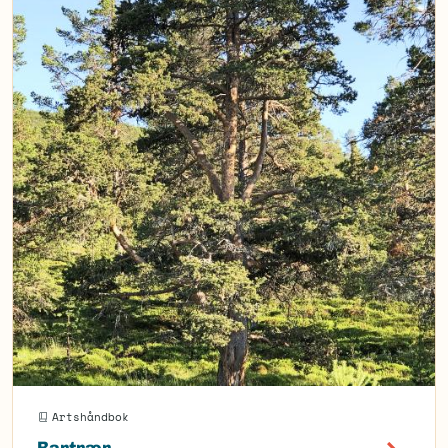
Artshåndbok
Bartrær