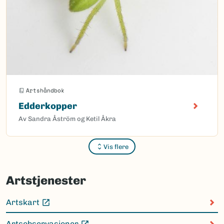
Artshåndbok
Edderkopper
Av Sandra Åström og Ketil Åkra
Vis flere
Sider
Artstjenester
Artskart
(Ekstern lenke)
Artsobservasjoner