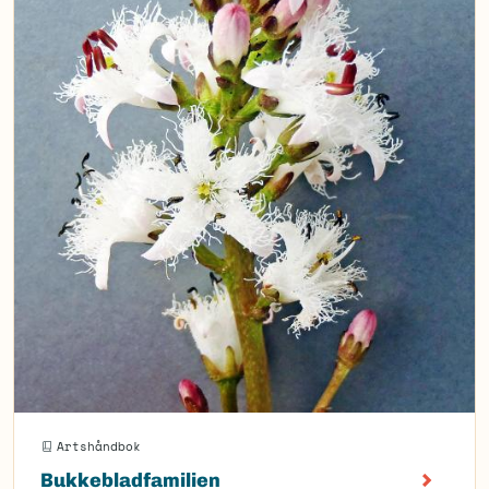
Artshåndbok
Bukkebladfamilien