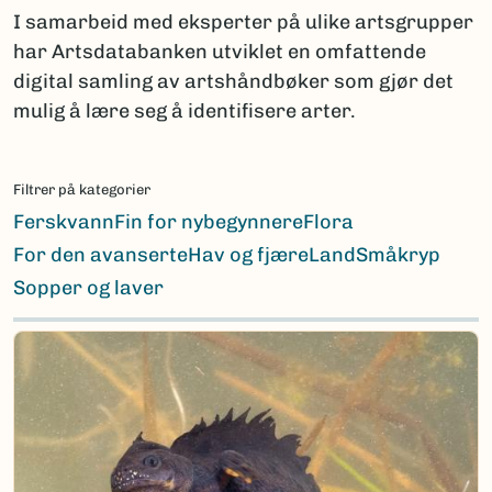
I samarbeid med eksperter på ulike artsgrupper
har Artsdatabanken utviklet en omfattende
digital samling av artshåndbøker som gjør det
mulig å lære seg å identifisere arter.
Filtrer på kategorier
Ferskvann
Fin for nybegynnere
Flora
For den avanserte
Hav og fjære
Land
Småkryp
Sopper og laver