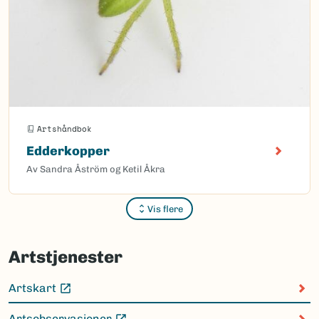
Artshåndbok
Edderkopper
Av Sandra Åström og Ketil Åkra
Vis flere
Sider
Artstjenester
Artskart
(Ekstern lenke)
Artsobservasjoner