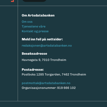
Om Artsdatabanken
Footermeny
Om oss
Tjenestene våre
Kontakt og presse
Meld inn feil på nettsider:
redaksjonen@artsdatabanken.no
Besøksadresse
Havnegata 9, 7010 Trondheim
Postadresse:
Postboks 1285 Torgarden, 7462 Trondheim
postmottak@artsdatabanken.no
Organisasjonsnummer: 919 666 102