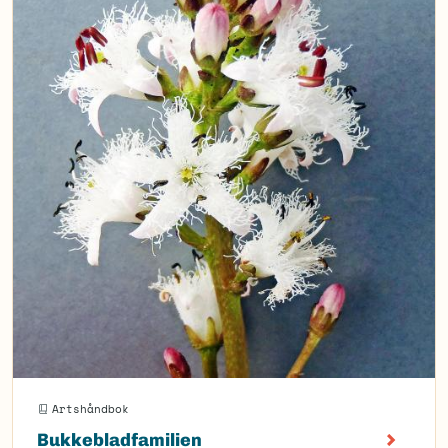
Artshåndbok
Bukkebladfamilien