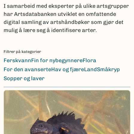
I samarbeid med eksperter på ulike artsgrupper
har Artsdatabanken utviklet en omfattende
digital samling av artshåndbøker som gjør det
mulig å lære seg å identifisere arter.
Filtrer på kategorier
Ferskvann
Fin for nybegynnere
Flora
For den avanserte
Hav og fjære
Land
Småkryp
Sopper og laver