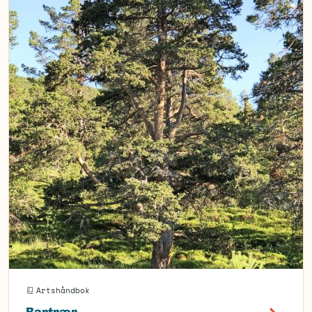
Artshåndbok
Bartrær