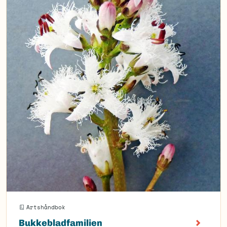
Artshåndbok
Bukkebladfamilien