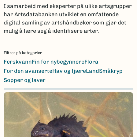
I samarbeid med eksperter på ulike artsgrupper
har Artsdatabanken utviklet en omfattende
digital samling av artshåndbøker som gjør det
mulig å lære seg å identifisere arter.
Filtrer på kategorier
Ferskvann
Fin for nybegynnere
Flora
For den avanserte
Hav og fjære
Land
Småkryp
Sopper og laver