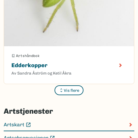
Artshåndbok
Edderkopper
Av Sandra Åström og Ketil Åkra
Vis flere
Sider
Artstjenester
Artskart
(Ekstern lenke)
Artsobservasjoner