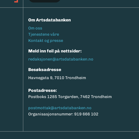
Om Artsdatabanken
Footermeny
Om oss
Tjenestene våre
Kontakt og presse
Meld inn feil på nettsider:
redaksjonen@artsdatabanken.no
Besøksadresse
Havnegata 9, 7010 Trondheim
Postadresse:
Postboks 1285 Torgarden, 7462 Trondheim
postmottak@artsdatabanken.no
Organisasjonsnummer: 919 666 102