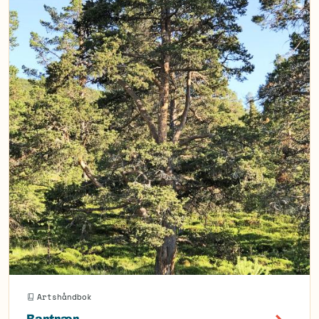
Artshåndbok
Bartrær