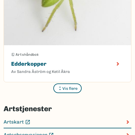
Artshåndbok
Edderkopper
Av Sandra Åström og Ketil Åkra
Vis flere
Sider
Artstjenester
Artskart
(Ekstern lenke)
Artsobservasjoner