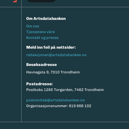
Om Artsdatabanken
Footermeny
Om oss
Tjenestene våre
Kontakt og presse
Meld inn feil på nettsider:
redaksjonen@artsdatabanken.no
Besøksadresse
Havnegata 9, 7010 Trondheim
Postadresse:
Postboks 1285 Torgarden, 7462 Trondheim
postmottak@artsdatabanken.no
Organisasjonsnummer: 919 666 102