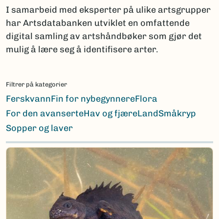
I samarbeid med eksperter på ulike artsgrupper
har Artsdatabanken utviklet en omfattende
digital samling av artshåndbøker som gjør det
mulig å lære seg å identifisere arter.
Filtrer på kategorier
Ferskvann
Fin for nybegynnere
Flora
For den avanserte
Hav og fjære
Land
Småkryp
Sopper og laver