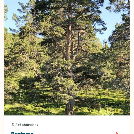
Artshåndbok
Bartrær