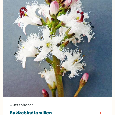
Artshåndbok
Bukkebladfamilien