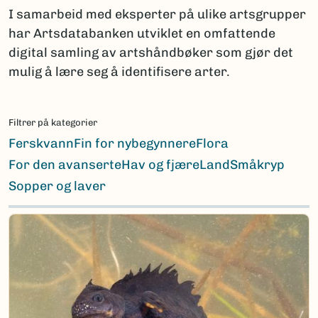
I samarbeid med eksperter på ulike artsgrupper
har Artsdatabanken utviklet en omfattende
digital samling av artshåndbøker som gjør det
mulig å lære seg å identifisere arter.
Filtrer på kategorier
Ferskvann
Fin for nybegynnere
Flora
For den avanserte
Hav og fjære
Land
Småkryp
Sopper og laver