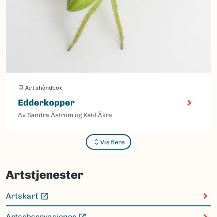
Artshåndbok
Edderkopper
Av Sandra Åström og Ketil Åkra
Vis flere
Sider
Artstjenester
Artskart
(Ekstern lenke)
Artsobservasjoner