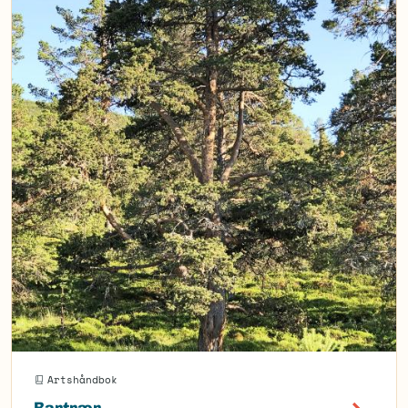
Artshåndbok
Bartrær