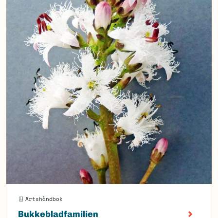
Artshåndbok
Bukkebladfamilien