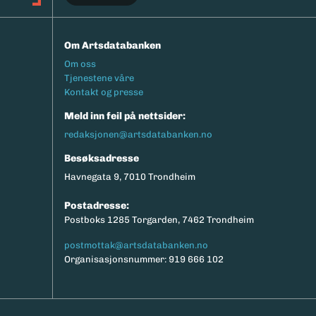
Om Artsdatabanken
Footermeny
Om oss
Tjenestene våre
Kontakt og presse
Meld inn feil på nettsider:
redaksjonen@artsdatabanken.no
Besøksadresse
Havnegata 9, 7010 Trondheim
Postadresse:
Postboks 1285 Torgarden, 7462 Trondheim
postmottak@artsdatabanken.no
Organisasjonsnummer: 919 666 102