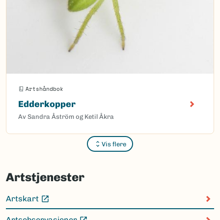
Artshåndbok
Edderkopper
Av Sandra Åström og Ketil Åkra
Vis flere
Sider
Artstjenester
Artskart
(Ekstern lenke)
Artsobservasjoner