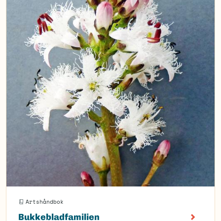
Artshåndbok
Bukkebladfamilien