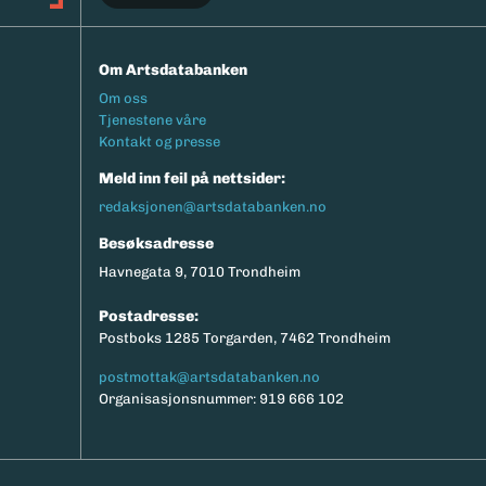
Om Artsdatabanken
Footermeny
Om oss
Tjenestene våre
Kontakt og presse
Meld inn feil på nettsider:
redaksjonen@artsdatabanken.no
Besøksadresse
Havnegata 9, 7010 Trondheim
Postadresse:
Postboks 1285 Torgarden, 7462 Trondheim
postmottak@artsdatabanken.no
Organisasjonsnummer: 919 666 102