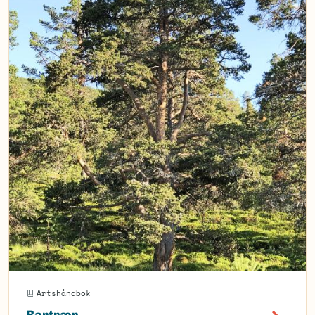
Artshåndbok
Bartrær