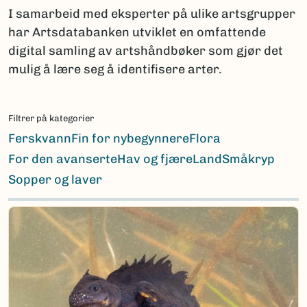
I samarbeid med eksperter på ulike artsgrupper
har Artsdatabanken utviklet en omfattende
digital samling av artshåndbøker som gjør det
mulig å lære seg å identifisere arter.
Filtrer på kategorier
Ferskvann
Fin for nybegynnere
Flora
For den avanserte
Hav og fjære
Land
Småkryp
Sopper og laver