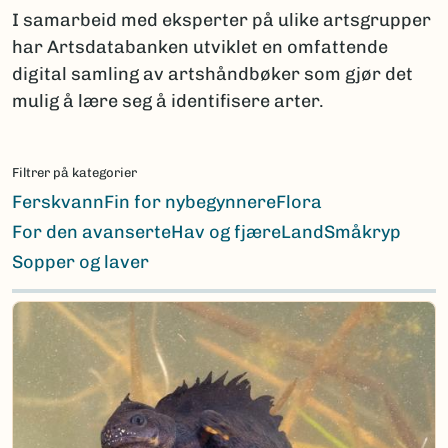
I samarbeid med eksperter på ulike artsgrupper
har Artsdatabanken utviklet en omfattende
digital samling av artshåndbøker som gjør det
mulig å lære seg å identifisere arter.
Filtrer på kategorier
Ferskvann
Fin for nybegynnere
Flora
For den avanserte
Hav og fjære
Land
Småkryp
Sopper og laver