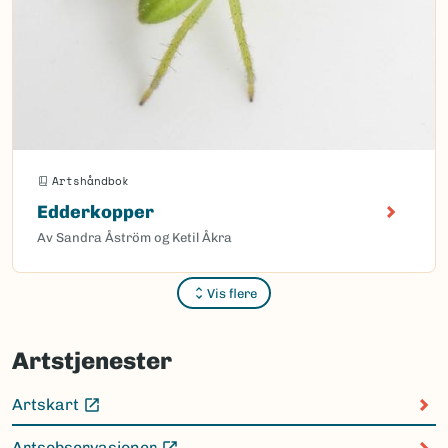
Artshåndbok
Edderkopper
Av Sandra Åström og Ketil Åkra
Vis flere
Sider
Artstjenester
Artskart
(Ekstern lenke)
Artsobservasjoner