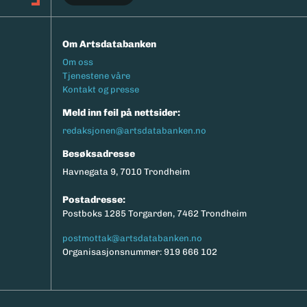
Om Artsdatabanken
Footermeny
Om oss
Tjenestene våre
Kontakt og presse
Meld inn feil på nettsider:
redaksjonen@artsdatabanken.no
Besøksadresse
Havnegata 9, 7010 Trondheim
Postadresse:
Postboks 1285 Torgarden, 7462 Trondheim
postmottak@artsdatabanken.no
Organisasjonsnummer: 919 666 102