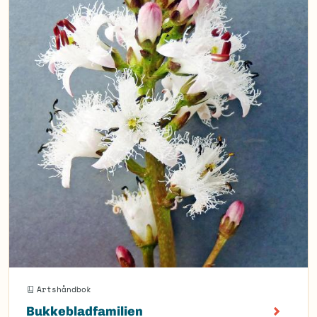
Artshåndbok
Bukkebladfamilien