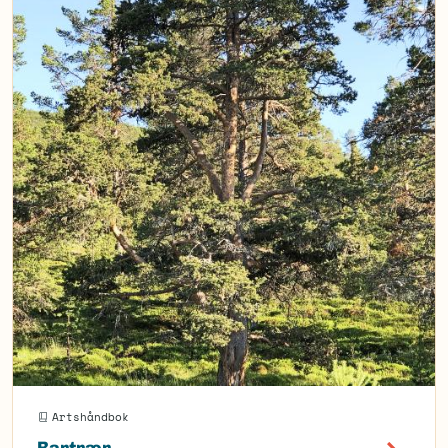
Artshåndbok
Bartrær