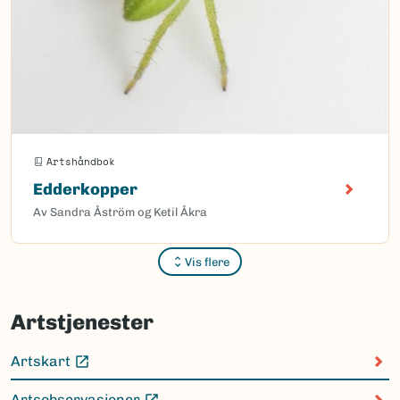
Artshåndbok
Edderkopper
Av Sandra Åström og Ketil Åkra
Vis flere
Sider
Artstjenester
Artskart
(Ekstern lenke)
Artsobservasjoner