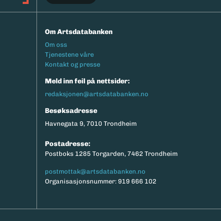
Om Artsdatabanken
Footermeny
Om oss
Tjenestene våre
Kontakt og presse
Meld inn feil på nettsider:
redaksjonen@artsdatabanken.no
Besøksadresse
Havnegata 9, 7010 Trondheim
Postadresse:
Postboks 1285 Torgarden, 7462 Trondheim
postmottak@artsdatabanken.no
Organisasjonsnummer: 919 666 102