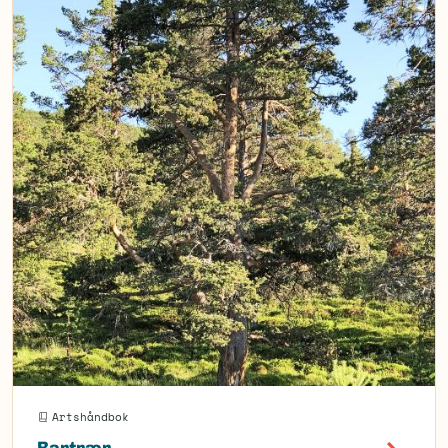
Artshåndbok
Bartrær