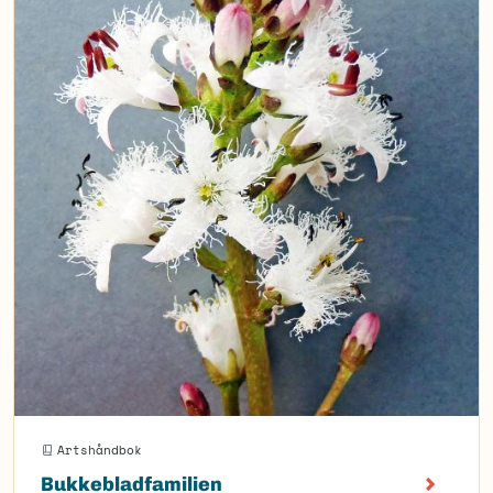
Artshåndbok
Bukkebladfamilien