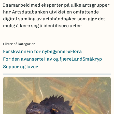
I samarbeid med eksperter på ulike artsgrupper
har Artsdatabanken utviklet en omfattende
digital samling av artshåndbøker som gjør det
mulig å lære seg å identifisere arter.
Filtrer på kategorier
Ferskvann
Fin for nybegynnere
Flora
For den avanserte
Hav og fjære
Land
Småkryp
Sopper og laver