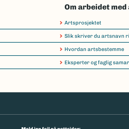
Om arbeidet med 
Artsprosjektet
Slik skriver du artsnavn r
Hvordan artsbestemme
Eksperter og faglig sama
n
Meld inn feil på nettsider: