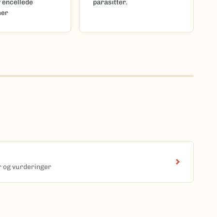
v encellede
parasitter.
mer
er og vurderinger