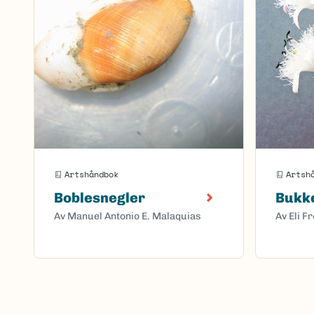
Artshåndbok
Artsh
Boblesnegler
Bukke
Av Manuel Antonio E. Malaquias
Av Eli F
Sider