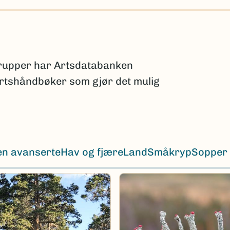
grupper har Artsdatabanken
 artshåndbøker som gjør det mulig
en avanserte
Hav og fjære
Land
Småkryp
Sopper 