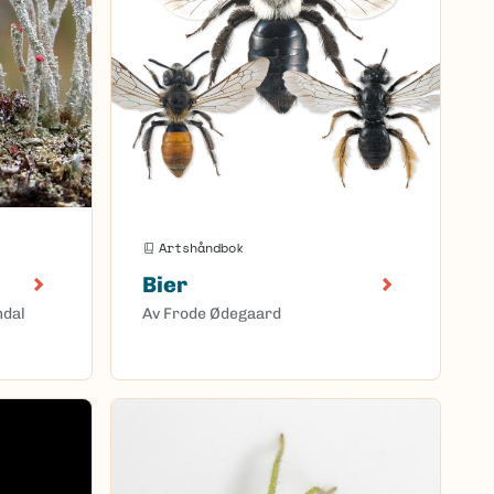
Artshåndbok
Bier
mdal
Av Frode Ødegaard