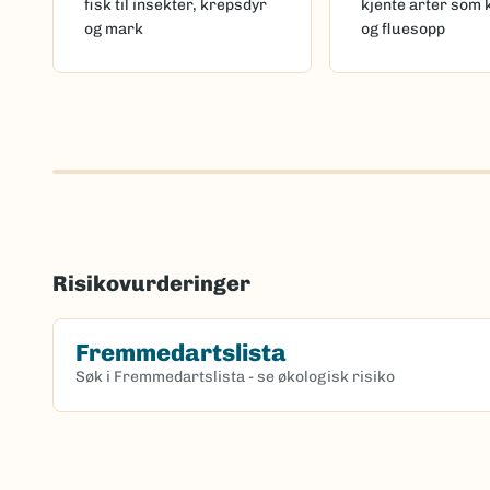
fisk til insekter, krepsdyr
kjente arter som 
og mark
og fluesopp
Risikovurderinger
Fremmedartslista
Søk i Fremmedartslista - se økologisk risiko