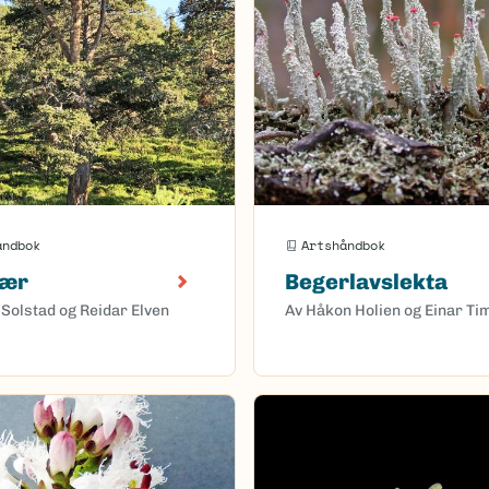
åndbok
Artshåndbok
rær
Begerlavslekta
 Solstad og Reidar Elven
Av Håkon Holien og Einar Ti