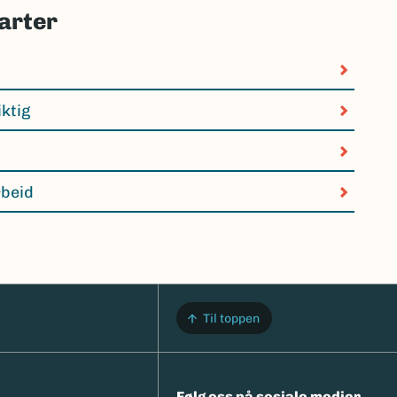
arter
iktig
rbeid
Til toppen
Følg oss på sosiale medier