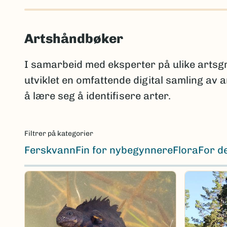
Artshåndbøker
I samarbeid med eksperter på ulike arts
utviklet en omfattende digital samling av
å lære seg å identifisere arter.
Filtrer på kategorier
Ferskvann
Fin for nybegynnere
Flora
For d