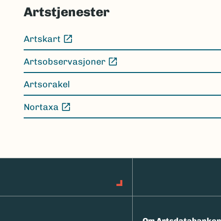
Artstjenester
Artskart
(Ekstern lenke)
Artsobservasjoner
(Ekstern lenke)
Artsorakel
Nortaxa
(Ekstern lenke)
Om Artsdatabanke