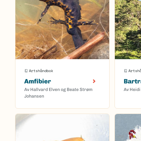
Artshåndbok
Artsh
Amfibier
Bart
Av Hallvard Elven og Beate Strøm
Av Heidi
Johansen