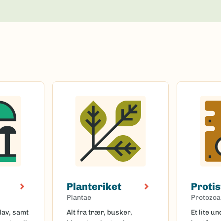
Planteriket
Protis
Plantae
Protozoa
lav, samt
Alt fra trær, busker,
Et lite u