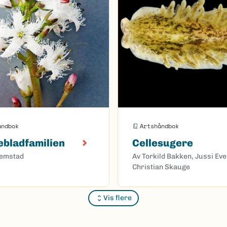
åndbok
Artshåndbok
bladfamilien
Cellesugere
remstad
Av Torkild Bakken, Jussi Ev
Christian Skauge
Vis flere