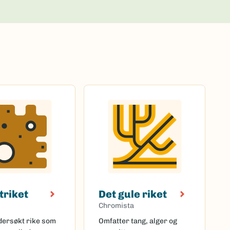
triket
Det gule riket
Chromista
ndersøkt rike som
Omfatter tang, alger og