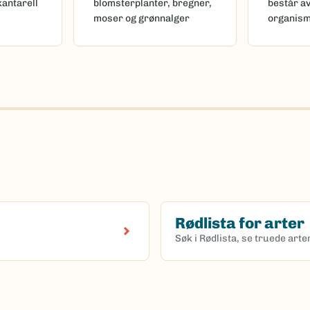
kantarell
blomsterplanter, bregner,
består a
moser og grønnalger
organis
Rødlista for arter
Søk i Rødlista, se truede art