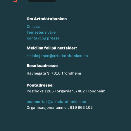
Om Artsdatabanken
Footermeny
Om oss
Tjenestene våre
Kontakt og presse
Meld inn feil på nettsider:
redaksjonen@artsdatabanken.no
Besøksadresse
Havnegata 9, 7010 Trondheim
Postadresse:
Postboks 1285 Torgarden, 7462 Trondheim
postmottak@artsdatabanken.no
Organisasjonsnummer: 919 666 102