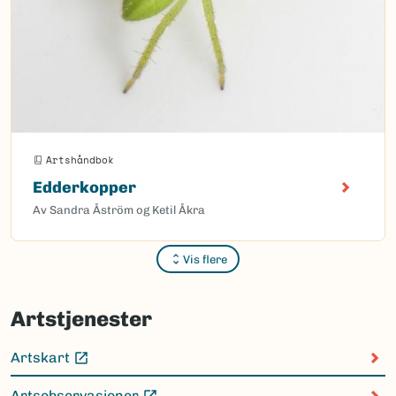
Artshåndbok
Edderkopper
Av Sandra Åström og Ketil Åkra
Vis flere
Sider
Artstjenester
Artskart
(Ekstern lenke)
Artsobservasjoner