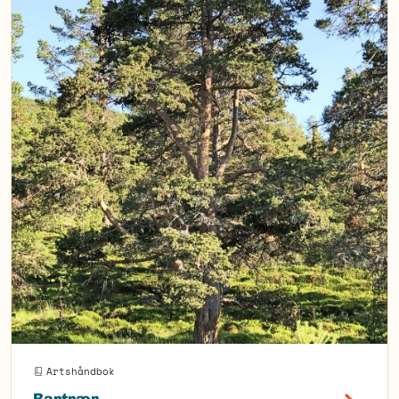
Artshåndbok
Bartrær