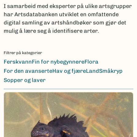
I samarbeid med eksperter på ulike artsgrupper
har Artsdatabanken utviklet en omfattende
digital samling av artshåndbøker som gjør det
mulig å lære seg å identifisere arter.
Filtrer på kategorier
Ferskvann
Fin for nybegynnere
Flora
For den avanserte
Hav og fjære
Land
Småkryp
Sopper og laver