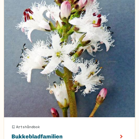
Artshåndbok
Bukkebladfamilien