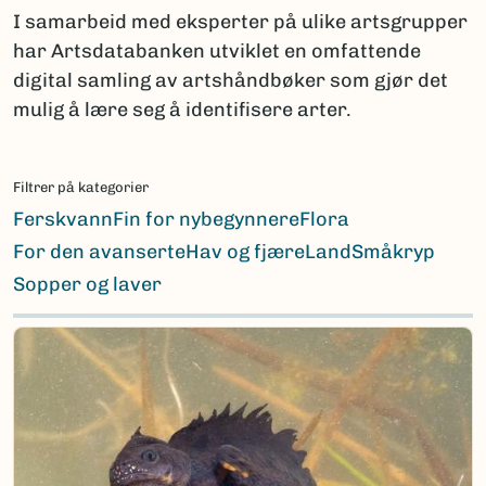
I samarbeid med eksperter på ulike artsgrupper
har Artsdatabanken utviklet en omfattende
digital samling av artshåndbøker som gjør det
mulig å lære seg å identifisere arter.
Filtrer på kategorier
Ferskvann
Fin for nybegynnere
Flora
For den avanserte
Hav og fjære
Land
Småkryp
Sopper og laver