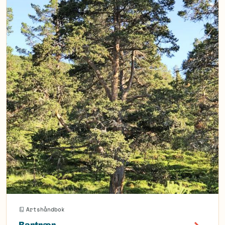
Artshåndbok
Bartrær