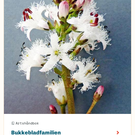
Artshåndbok
Bukkebladfamilien