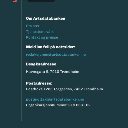
Om Artsdatabanken
Footermeny
Om oss
Tjenestene våre
Kontakt og presse
Meld inn feil på nettsider:
redaksjonen@artsdatabanken.no
Besøksadresse
Havnegata 9, 7010 Trondheim
Postadresse:
Postboks 1285 Torgarden, 7462 Trondheim
postmottak@artsdatabanken.no
Organisasjonsnummer: 919 666 102