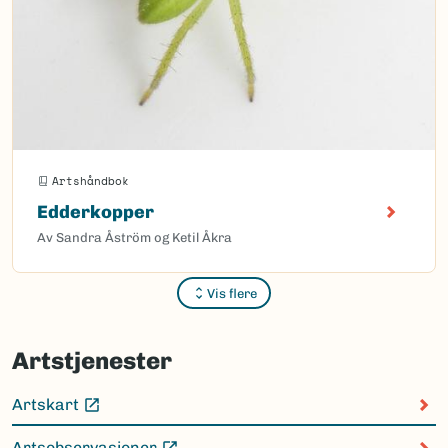
Artshåndbok
Edderkopper
Av Sandra Åström og Ketil Åkra
Vis flere
Sider
Artstjenester
Artskart
(Ekstern lenke)
Artsobservasjoner