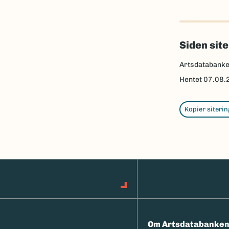
Siden sit
Artsdatabank
Hentet
07.08.
Kopier siterin
Om Artsdatabanke