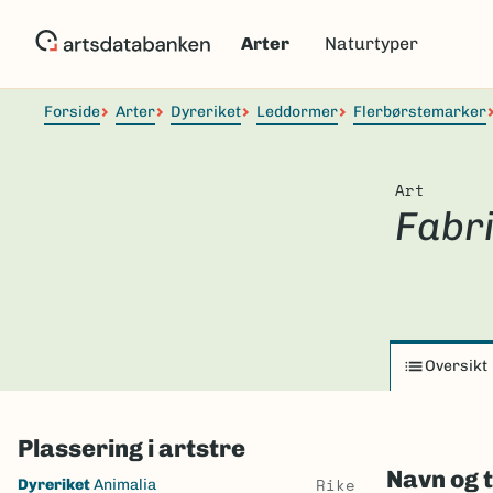
Hopp
til
Arter
Naturtyper
hovedinnhold
Forside
Arter
Dyreriket
Leddormer
Flerbørstemarker
Art
Fabri
Oversikt
Plassering i artstre
Navn og 
Skip
Rike
Dyreriket
Animalia