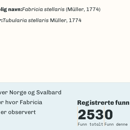
lig navn:
Fabricia stellaris
(Müller, 1774)
:
Tubularia stellaris
Müller, 1774
gen
ngen
k/Davvisámegiella:
Ingen
lig navn ID:
139298
97859
(Ekstern lenke)
axa for flere detaljer
Registrerte funn
253
0
Funn totalt
Funn denne 