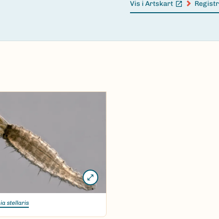
Vis i Artskart
Registr
(Ekstern lenke)
(Ekster
ia stellaris