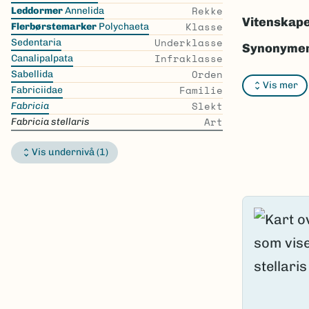
the
Rekke
Leddormer
Annelida
list
Vitenskape
Klasse
Flerbørstemarker
Polychaeta
Underklasse
Sedentaria
Synonymer
Infraklasse
Canalipalpata
Orden
Bokmål:
In
Sabellida
Vis mer
Familie
Fabriciidae
Nynorsk:
I
Slekt
Fabricia
Art
Fabricia stellaris
Nordsamis
Vitenskape
Vis undernivå (1)
Takson ID:
Gå til Nort