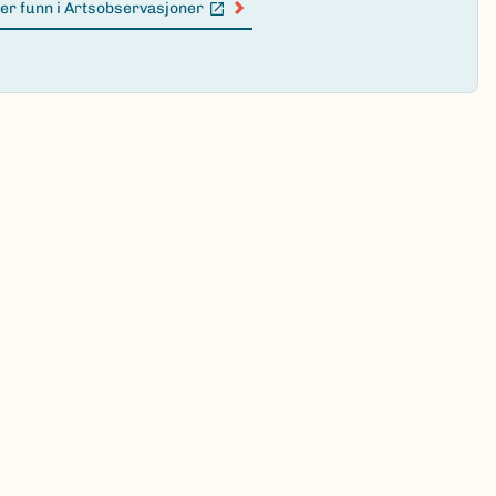
er funn i Artsobservasjoner
n lenke)