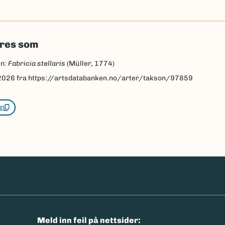
eres som
en:
Fabricia stellaris
(Müller, 1774)
2026
fra https://artsdatabanken.no/arter/takson/97859
g
n
Meld inn feil på nettsider: