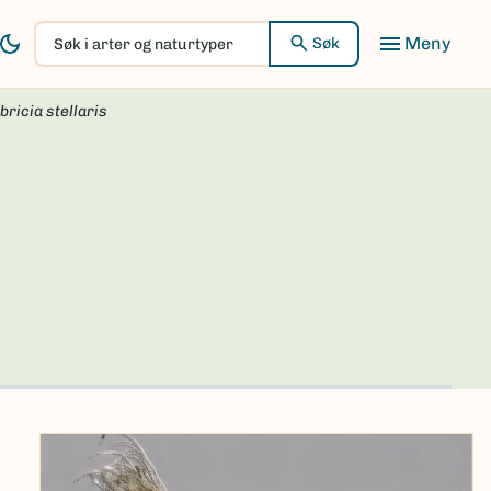
Søk
Søk
i
arter
bricia stellaris
og
naturtyper