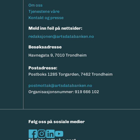
Footermeny
Om oss
Tjenestene våre
Kontakt og presse
Meld inn feil på nettsider:
redaksjonen@artsdatabanken.no
Besøksadresse
Havnegata 9, 7010 Trondheim
Postadresse:
Postboks 1285 Torgarden, 7462 Trondheim
postmottak@artsdatabanken.no
Organisasjonsnummer: 919 666 102
Følg oss på sosiale medier