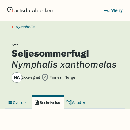
Hopp
til
hovedinnhold
Nymphalis
Art
Seljesommerfugl
Nymphalis xanthomelas
NA
Ikke egnet
Finnes i Norge
Artstre
Oversikt
Beskrivelse