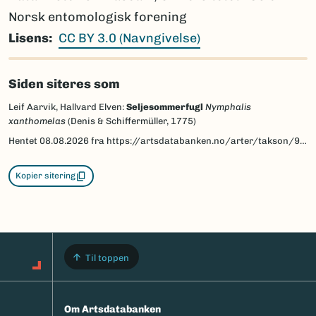
Norsk entomologisk forening
Lisens
CC BY 3.0 (Navngivelse)
Siden siteres som
Leif Aarvik, Hallvard Elven:
Seljesommerfugl
Nymphalis
xanthomelas
(Denis & Schiffermüller, 1775)
Hentet
08.08.2026
fra https://artsdatabanken.no/arter/takson/96865/beskrivelse
Kopier sitering
Til toppen
Om Artsdatabanken