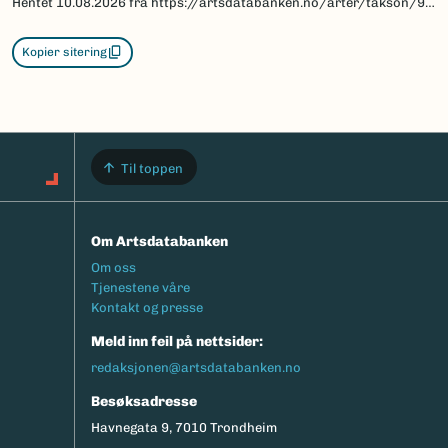
Hentet
10.08.2026
fra https://artsdatabanken.no/arter/takson/96726/beskrivelse
Kopier sitering
Til toppen
Om Artsdatabanken
Footermeny
Om oss
Tjenestene våre
Kontakt og presse
Meld inn feil på nettsider:
redaksjonen@artsdatabanken.no
Besøksadresse
Havnegata 9, 7010 Trondheim