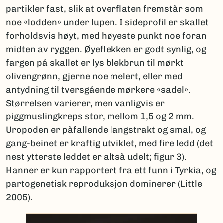
partikler fast, slik at overflaten fremstår som
noe «lodden» under lupen. I sideprofil er skallet
forholdsvis høyt, med høyeste punkt noe foran
midten av ryggen. Øyeflekken er godt synlig, og
fargen på skallet er lys blekbrun til mørkt
olivengrønn, gjerne noe melert, eller med
antydning til tversgående mørkere «sadel».
Størrelsen varierer, men vanligvis er
piggmuslingkreps stor, mellom 1,5 og 2 mm.
Uropoden er påfallende langstrakt og smal, og
gang-beinet er kraftig utviklet, med fire ledd (det
nest ytterste leddet er altså udelt; figur 3).
Hanner er kun rapportert fra ett funn i Tyrkia, og
partogenetisk reproduksjon dominerer (Little
2005).