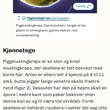
Forstørr
Piggmuslingkreps
Cypris pubera
Piggmuslingkreps
Cypris pubera
. Fargen er lys
grønn til olivengrønn, gjerne med en viss
ornamentering.
Kjennetegn
Piggmuslingkreps er en stor og bred
muslingkreps, der skallene er tett bevokst med
korte hår. Arten er ellers lett å kjenne på 9 til 11
små, butte pigger langs venstre skalls fremre
rand (figur 2). Dessuten har den på høyre skall en
spore i nedre kant som peker bakover (men
denne kan av og til være lite utviklet). Fordi
skallene er behåret («pubera») setter det seg ofte