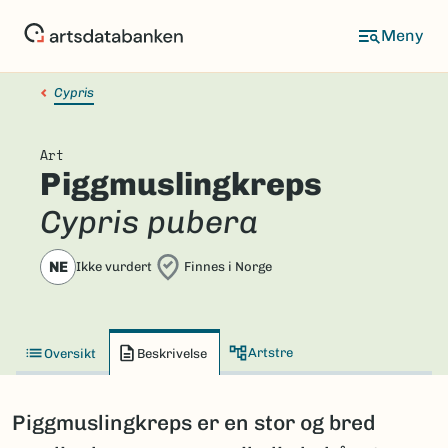
Hopp
til
hovedinnhold
Cypris
Art
Piggmuslingkreps
Cypris pubera
NE
Ikke vurdert
Finnes i Norge
Artstre
Oversikt
Beskrivelse
Piggmuslingkreps er en stor og bred