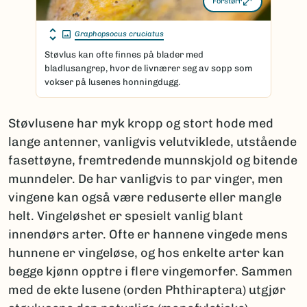
Forstørr
Graphopsocus cruciatus
Støvlus kan ofte finnes på blader med
bladlusangrep, hvor de livnærer seg av sopp som
vokser på lusenes honningdugg.
Støvlusene har myk kropp og stort hode med
lange antenner, vanligvis velutviklede, utstående
fasettøyne, fremtredende munnskjold og bitende
munndeler. De har vanligvis to par vinger, men
vingene kan også være reduserte eller mangle
helt. Vingeløshet er spesielt vanlig blant
innendørs arter. Ofte er hannene vingede mens
hunnene er vingeløse, og hos enkelte arter kan
begge kjønn opptre i flere vingemorfer. Sammen
med de ekte lusene (orden Phthiraptera) utgjør