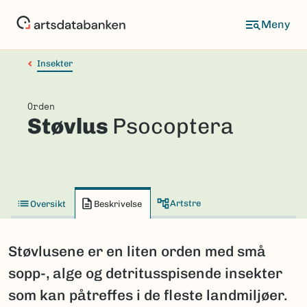
Hopp
til
hovedinnhold
Insekter
Orden
Støvlus
Psocoptera
Artstre
Oversikt
Beskrivelse
Støvlusene er en liten orden med små
sopp-, alge og detritusspisende insekter
som kan påtreffes i de fleste landmiljøer.