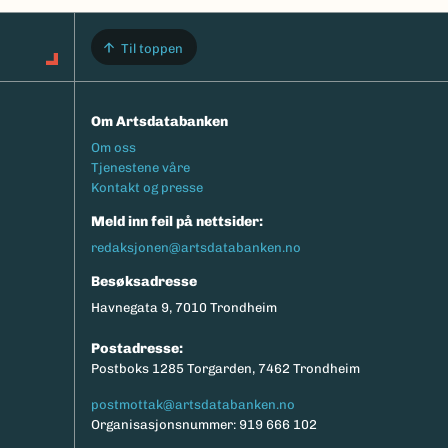
Til toppen
Om Artsdatabanken
Footermeny
Om oss
Tjenestene våre
Kontakt og presse
Meld inn feil på nettsider:
redaksjonen@artsdatabanken.no
Besøksadresse
Havnegata 9, 7010 Trondheim
Postadresse:
Postboks 1285 Torgarden, 7462 Trondheim
postmottak@artsdatabanken.no
Organisasjonsnummer: 919 666 102