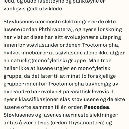
ledd, og både fasettøyne og punktøyne er
vanligvis godt utviklede.
Støvlusenes nærmeste slektninger er de ekte
lusene (orden Phthiraptera), og nyere forskning
har vist at disse har sitt evolusjonære utspring
innenfor støvlusunderordenen Troctomorpha,
hvilket innebærer at støvlusene alene ikke utgjør
en naturlig (monofyletisk) gruppe. Man tror
heller ikke at lusene utgjør en monofyletisk
gruppe, da det later til at minst to forskjellige
grupper innenfor Troctomorpha uavhengig av
hverandre har evolvert parasittisk levevis. I
nyere klassifikasjoner slås støvlusene og de ekte
lusene ofte sammen til én orden
Psocodea
.
Støvlusenes og lusenes nærmeste slektninger
antas å være trips (orden Thysanoptera) og