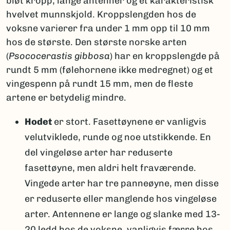
bløt kropp, lange antenner og et karakteristisk
hvelvet munnskjold. Kroppslengden hos de
voksne varierer fra under 1 mm opp til 10 mm
hos de største. Den største norske arten
(
Psococerastis gibbosa
) har en kroppslengde på
rundt 5 mm (følehornene ikke medregnet) og et
vingespenn på rundt 15 mm, men de fleste
artene er betydelig mindre.
Hodet
er stort. Fasettøynene er vanligvis
velutviklede, runde og noe utstikkende. En
del vingeløse arter har reduserte
fasettøyne, men aldri helt fraværende.
Vingede arter har tre panneøyne, men disse
er reduserte eller manglende hos vingeløse
arter. Antennene er lange og slanke med 13-
20 ledd hos de voksne, vanligvis færre hos