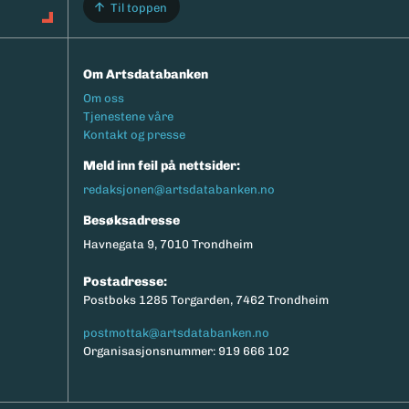
Til toppen
Om Artsdatabanken
Footermeny
Om oss
Tjenestene våre
Kontakt og presse
Meld inn feil på nettsider:
redaksjonen@artsdatabanken.no
Besøksadresse
Havnegata 9, 7010 Trondheim
Postadresse:
Postboks 1285 Torgarden, 7462 Trondheim
postmottak@artsdatabanken.no
Organisasjonsnummer: 919 666 102