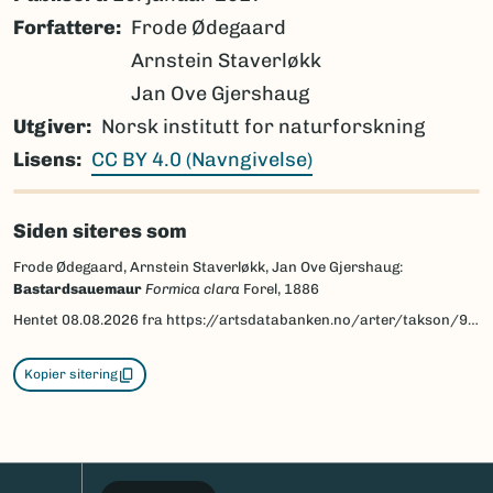
Forfattere
Frode Ødegaard
Arnstein Staverløkk
Jan Ove Gjershaug
Utgiver
Norsk institutt for naturforskning
Lisens
CC BY 4.0 (Navngivelse)
Siden siteres som
Frode Ødegaard, Arnstein Staverløkk, Jan Ove Gjershaug:
Bastardsauemaur
Formica clara
Forel, 1886
Hentet
08.08.2026
fra https://artsdatabanken.no/arter/takson/95903/beskrivelse
Kopier sitering