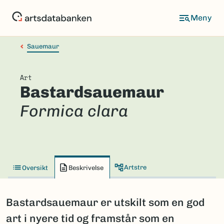
Hopp
til
hovedinnhold
Sauemaur
Art
Bastardsauemaur
Formica clara
Artstre
Oversikt
Beskrivelse
Bastardsauemaur er utskilt som en god
art i nyere tid og framstår som en