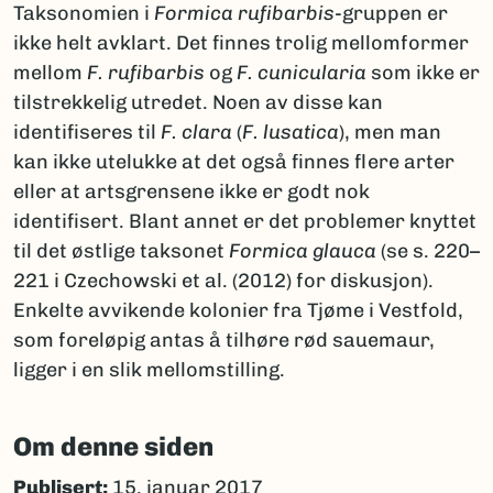
Taksonomien i
Formica rufibarbis
-gruppen er
ikke helt avklart. Det finnes trolig mellomformer
mellom
F. rufibarbis
og
F. cunicularia
som ikke er
tilstrekkelig utredet. Noen av disse kan
identifiseres til
F. clara
(
F. lusatica
), men man
kan ikke utelukke at det også finnes flere arter
eller at artsgrensene ikke er godt nok
identifisert. Blant annet er det problemer knyttet
til det østlige taksonet
Formica glauca
(se s. 220–
221 i Czechowski et al. (2012) for diskusjon).
Enkelte avvikende kolonier fra Tjøme i Vestfold,
som foreløpig antas å tilhøre rød sauemaur,
ligger i en slik mellomstilling.
Om denne siden
Publisert:
15. januar 2017