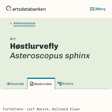
Hopp
til
hovedinnhold
Asteroscopus
Art
Høstlurvefly
Asteroscopus sphinx
Artstre
Oversikt
Beskrivelse
Forfattere
Leif Aarvik
Hallvard Elven