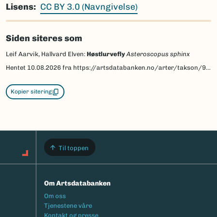
Lisens
CC BY 3.0 (Navngivelse)
Siden siteres som
Leif Aarvik, Hallvard Elven:
Høstlurvefly
Asteroscopus sphinx
Hentet
10.08.2026
fra https://artsdatabanken.no/arter/takson/95277/beskrivelse
Kopier sitering
Til toppen
Om Artsdatabanken
Footermeny
Om oss
Tjenestene våre
Kontakt og presse