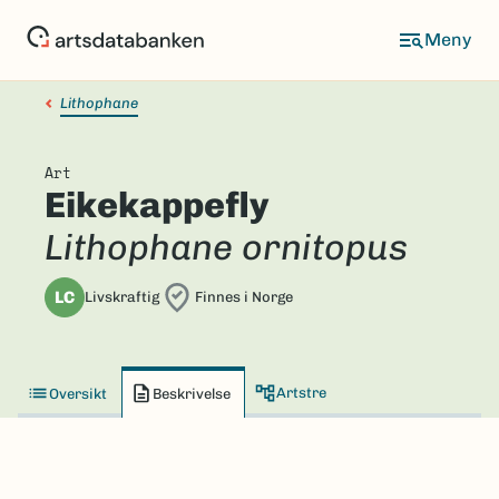
Hopp
til
hovedinnhold
Lithophane
Art
Eikekappefly
Lithophane ornitopus
LC
Livskraftig
Finnes i Norge
Artstre
Oversikt
Beskrivelse