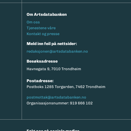
Om Artsdatabanken
Footermeny
Om oss
Tjenestene våre
Kontakt og presse
Meld inn feil på nettsider:
redaksjonen@artsdatabanken.no
Besøksadresse
Havnegata 9, 7010 Trondheim
Postadresse:
Postboks 1285 Torgarden, 7462 Trondheim
postmottak@artsdatabanken.no
Organisasjonsnummer: 919 666 102