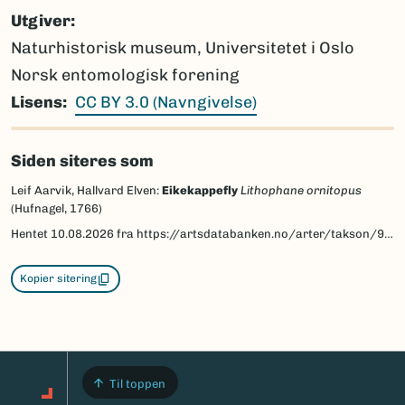
Utgiver
Naturhistorisk museum, Universitetet i Oslo
Norsk entomologisk forening
Lisens
CC BY 3.0 (Navngivelse)
Siden siteres som
Leif Aarvik, Hallvard Elven:
Eikekappefly
Lithophane ornitopus
(Hufnagel, 1766)
Hentet
10.08.2026
fra https://artsdatabanken.no/arter/takson/95267/beskrivelse
Kopier sitering
Til toppen