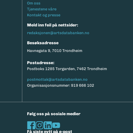
Footermeny
Om oss
Tjenestene våre
Kontakt og presse
Meld inn feil på nettsider:
redaksjonen@artsdatabanken.no
Besøksadresse
Havnegata 9, 7010 Trondheim
Postadresse:
Postboks 1285 Torgarden, 7462 Trondheim
postmottak@artsdatabanken.no
Organisasjonsnummer: 919 666 102
Følg oss på sosiale medier
Få siste nytt på e-post