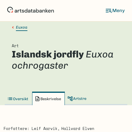
Hopp
til
hovedinnhold
Euxoa
Art
Islandsk jordfly
Euxoa
ochrogaster
Artstre
Oversikt
Beskrivelse
Forfattere
Leif Aarvik
Hallvard Elven