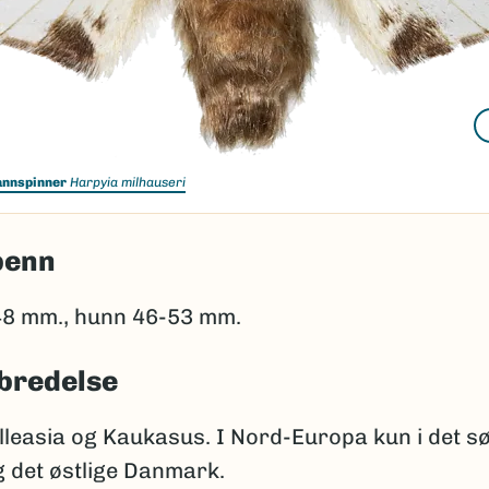
tannspinner
Harpyia milhauseri
penn
8 mm., hunn 46-53 mm.
bredelse
lleasia og Kaukasus. I Nord-Europa kun i det sø
g det østlige Danmark.