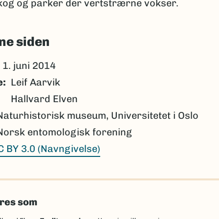
skog og parker der vertstrærne vokser.
ne siden
1. juni 2014
e
Leif Aarvik
Hallvard Elven
Naturhistorisk museum, Universitetet i Oslo
Norsk entomologisk forening
C BY 3.0 (Navngivelse)
eres som