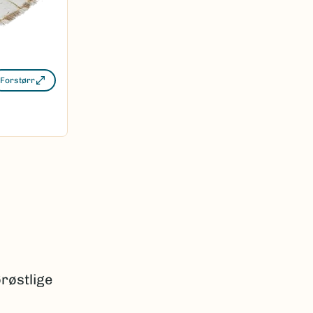
Forstørr
røstlige