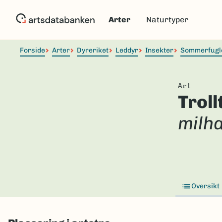
Hopp
til
Arter
Naturtyper
hovedinnhold
Forside
Arter
Dyreriket
Leddyr
Insekter
Sommerfugl
Art
Trol
milh
Oversikt