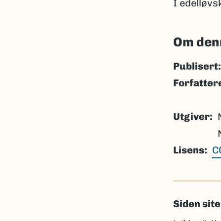
I edelløv
Om den
Publisert:
Forfatter
Utgiver
Lisens
C
Siden sit