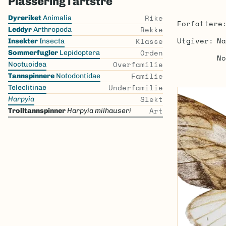
Plassering i artstre
Skip
Rike
Dyreriket
Animalia
Forfattere
the
Rekke
Leddyr
Arthropoda
list
Utgiver
Na
Klasse
Insekter
Insecta
Orden
Sommerfugler
Lepidoptera
No
Overfamilie
Noctuoidea
Familie
Tannspinnere
Notodontidae
Underfamilie
Teleclitinae
Slekt
Harpyia
Art
Trolltannspinner
Harpyia milhauseri