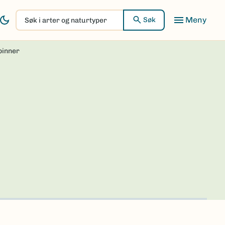
Søk
Søk
i
arter
pinner
og
naturtyper