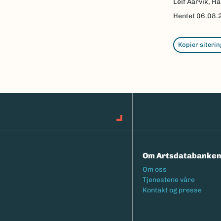
Leif Aarvik, Ha
Hentet
06.08.
Kopier siterin
Om Artsdatabanke
Footermeny
Om oss
Tjenestene våre
Kontakt og presse