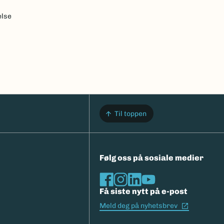
else
Til toppen
Følg oss på sosiale medier
Få siste nytt på e-post
(Ekstern l
Meld deg på nyhetsbrev