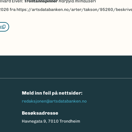
llvard Elven:
Trolltannspinner
Harpyia milhauseri
2026
fra https://artsdatabanken.no/arter/takson/95260/beskriv
g
n
Meld inn feil på nettsider:
redaksjonen@artsdatabanken.no
Besøksadresse
Havnegata 9, 7010 Trondheim