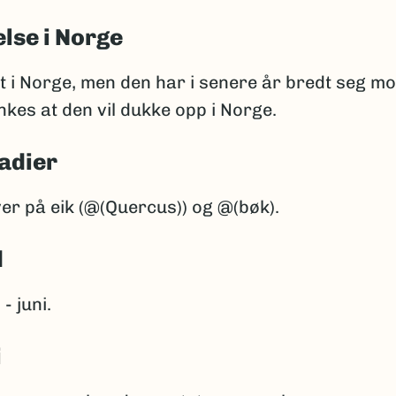
lse i Norge
t i Norge, men den har i senere år bredt seg mo
nkes at den vil dukke opp i Norge.
adier
er på eik (@(Quercus)) og @(bøk).
d
- juni.
i