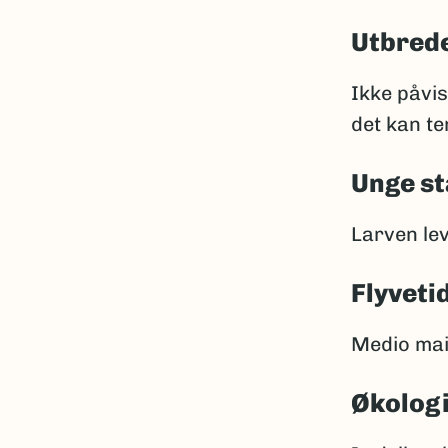
Utbrede
Ikke påvis
det kan te
Unge st
Larven lev
Flyveti
Medio mai 
Økolog