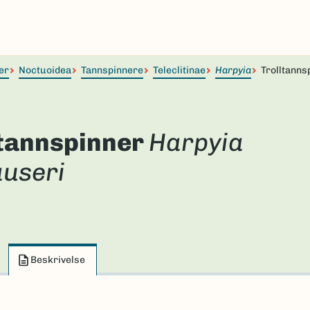
er
Noctuoidea
Tannspinnere
Teleclitinae
Harpyia
Trolltanns
ltannspinner
Harpyia
auseri
Beskrivelse