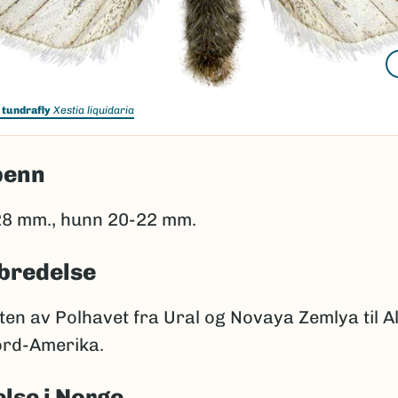
 tundrafly
Xestia liquidaria
penn
8 mm., hunn 20-22 mm.
bredelse
en av Polhavet fra Ural og Novaya Zemlya til A
ord-Amerika.
lse i Norge