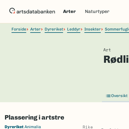
Hopp
til
Arter
Naturtyper
hovedinnhold
Forside
Arter
Dyreriket
Leddyr
Insekter
Sommerfugl
Art
Rødli
Oversikt
Plassering i artstre
Skip
Rike
Dyreriket
Animalia