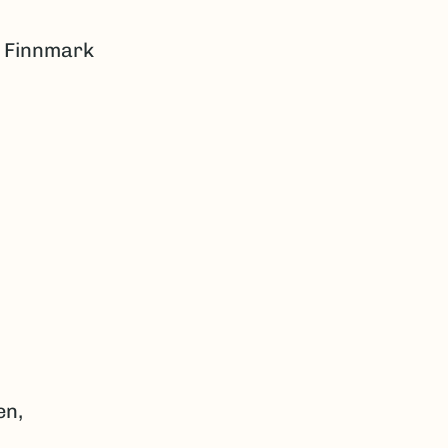
i Finnmark
en,