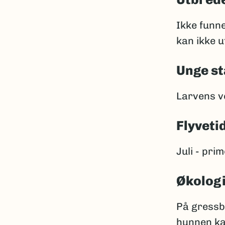
Ikke funn
kan ikke u
Unge st
Larvens ve
Flyveti
Juli - pri
Økolog
På gressb
hunnen kan