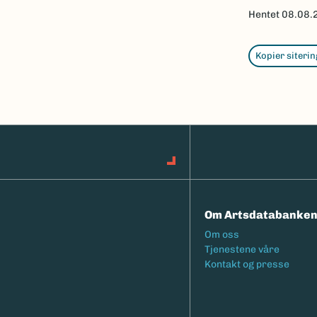
Hentet
08.08.
Kopier siterin
Om Artsdatabanke
Footermeny
Om oss
Tjenestene våre
Kontakt og presse