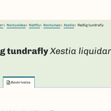
er
Noctuoidea
Nattfly
Noctuinae
Xestia
Rødlig tundrafly
g tundrafly
Xestia liquida
Beskrivelse