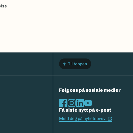
else
Til toppen
Følg oss på sosiale medier
Få siste nytt på e-post
(Ekstern l
Meld deg på nyhetsbrev