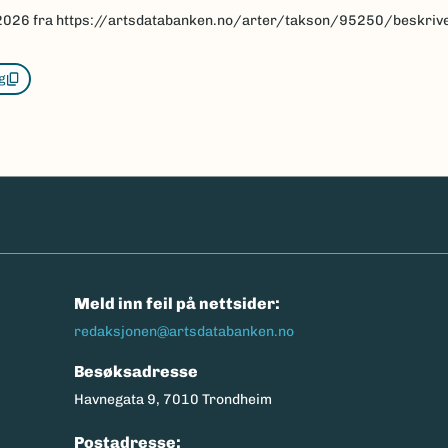
2026
fra https://artsdatabanken.no/arter/takson/95250/beskriv
g
n
Meld inn feil på nettsider:
redaksjonen@artsdatabanken.no
Besøksadresse
Havnegata 9, 7010 Trondheim
Postadresse: