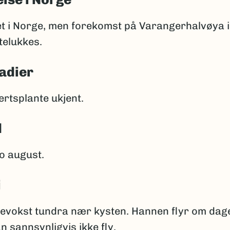
et i Norge, men forekomst på Varangerhalvøya 
telukkes.
adier
rtsplante ukjent.
d
mo august.
i
evokst tundra nær kysten. Hannen flyr om dag
 sannsynligvis ikke fly.