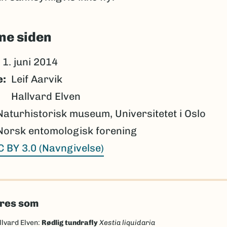
ne siden
1. juni 2014
e
Leif Aarvik
Hallvard Elven
Naturhistorisk museum, Universitetet i Oslo
Norsk entomologisk forening
C BY 3.0 (Navngivelse)
eres som
llvard Elven:
Rødlig tundrafly
Xestia liquidaria