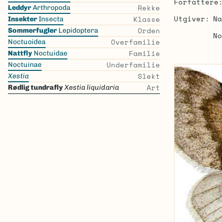
Forfattere
the
Rekke
Leddyr
Arthropoda
list
Utgiver
Na
Klasse
Insekter
Insecta
Orden
Sommerfugler
Lepidoptera
No
Overfamilie
Noctuoidea
Familie
Nattfly
Noctuidae
Underfamilie
Noctuinae
Slekt
Xestia
Art
Rødlig tundrafly
Xestia liquidaria