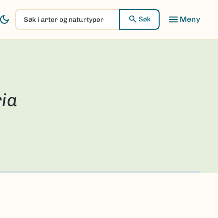
Søk
Søk
i
arter
og
naturtyper
ria