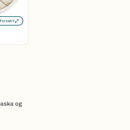
Forstørr
laska og