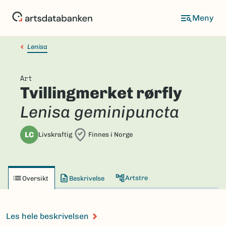
Hopp
til
hovedinnhold
Lenisa
Art
Tvillingmerket rørfly
Lenisa geminipuncta
LC
Livskraftig
Finnes i Norge
Artstre
Oversikt
Beskrivelse
Les hele beskrivelsen