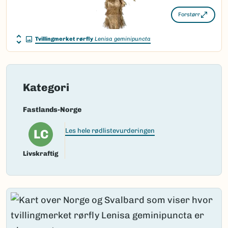
Forstørr
Tvillingmerket rørfly
Lenisa geminipuncta
Kategori
Fastlands-Norge
LC
Les hele rødlistevurderingen
Livskraftig