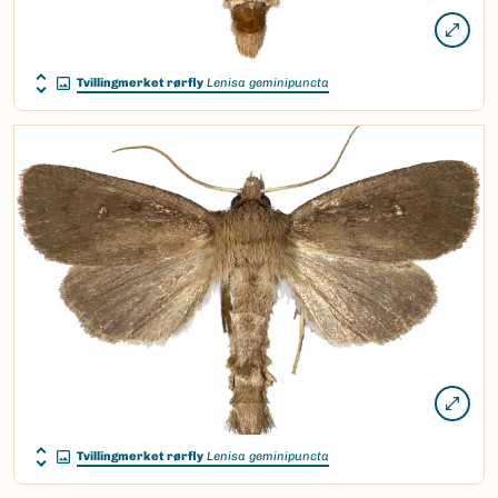
Tvillingmerket rørfly
Lenisa geminipuncta
Tvillingmerket rørfly
Lenisa geminipuncta