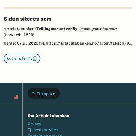
Siden siteres som
Artsdatabanken:
Tvillingmerket rørfly
Lenisa geminipuncta
(Haworth, 1809)
Hentet
07.08.2026
fra https://artsdatabanken.no/arter/takson/95239
Kopier sitering
Til toppen
Om Artsdatabanken
Footermeny
Om oss
Tjenestene våre
Kontakt og presse