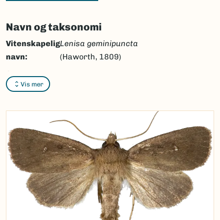
Navn og taksonomi
Vitenskapelig
Lenisa geminipuncta
navn:
(Haworth, 1809)
Synonymer:
Ingen
Vis mer
Bokmål:
tvillingmerket rørfly
Nynorsk:
Ingen
Nordsamisk/Davvisámegiella:
Ingen
Vitenskapelig navn ID:
137334
Takson ID:
95239
(Ekstern lenke)
Gå til Nortaxa for flere detaljer