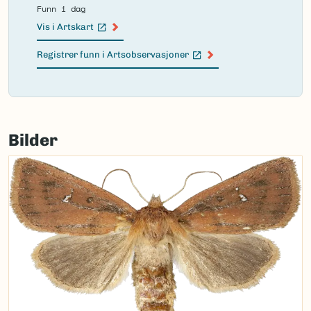
Funn i dag
Vis i Artskart
(Ekstern lenke)
Registrer funn i Artsobservasjoner
(Ekstern lenke)
Failed
to
Bilder
load
map.