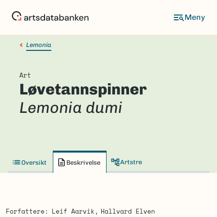
Hopp
til
hovedinnhold
Lemonia
Art
Løvetannspinner
Lemonia dumi
Artstre
Oversikt
Beskrivelse
Forfattere
Leif Aarvik
Hallvard Elven