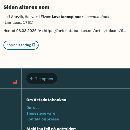
Siden siteres som
Leif Aarvik, Hallvard Elven:
Løvetannspinner
Lemonia dumi
(Linnaeus, 1761)
Hentet
08.08.2026
fra https://artsdatabanken.no/arter/takson/95231/beskrivelse
Kopier sitering
Til toppen
Om Artsdatabanken
Footermeny
Om oss
Tjenestene våre
Kontakt og presse
Meld inn feil på nettsider: