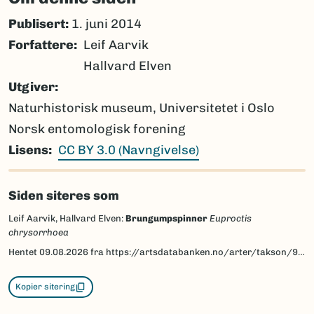
Publisert:
1. juni 2014
Forfattere
Leif Aarvik
Hallvard Elven
Utgiver
Naturhistorisk museum, Universitetet i Oslo
Norsk entomologisk forening
Lisens
CC BY 3.0 (Navngivelse)
Siden siteres som
Leif Aarvik, Hallvard Elven:
Brungumpspinner
Euproctis
chrysorrhoea
Hentet
09.08.2026
fra https://artsdatabanken.no/arter/takson/95225/beskrivelse
Kopier sitering