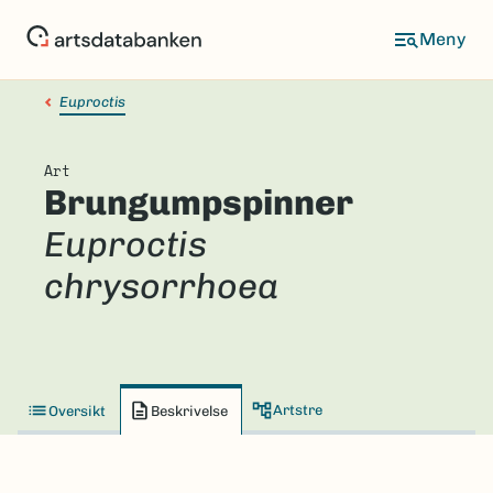
Hopp
til
hovedinnhold
Euproctis
Art
Brungumpspinner
Euproctis
chrysorrhoea
Artstre
Oversikt
Beskrivelse