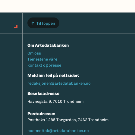
Til toppen
Om Artsdatabanken
Footermeny
Om oss
Tjenestene våre
Kontakt og presse
Meld inn feil på nettsider:
redaksjonen@artsdatabanken.no
Besøksadresse
Havnegata 9, 7010 Trondheim
Postadresse:
Postboks 1285 Torgarden, 7462 Trondheim
postmottak@artsdatabanken.no