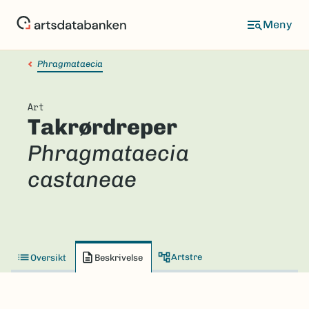
Hopp
til
hovedinnhold
Phragmataecia
Art
Takrørdreper
Phragmataecia
castaneae
Artstre
Oversikt
Beskrivelse