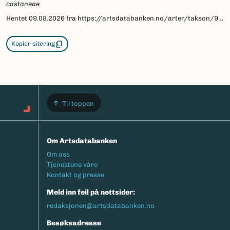
castaneae
Hentet
09.08.2026
fra https://artsdatabanken.no/arter/takson/95222/beskrivelse
Kopier sitering
Til toppen
Om Artsdatabanken
Footermeny
Om oss
Tjenestene våre
Kontakt og presse
Meld inn feil på nettsider:
redaksjonen@artsdatabanken.no
Besøksadresse