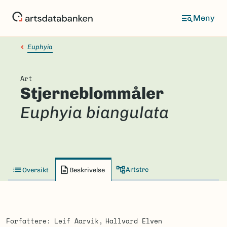
Hopp
til
hovedinnhold
Euphyia
Art
Stjerneblommåler
Euphyia biangulata
Artstre
Oversikt
Beskrivelse
Forfattere
Leif Aarvik
Hallvard Elven