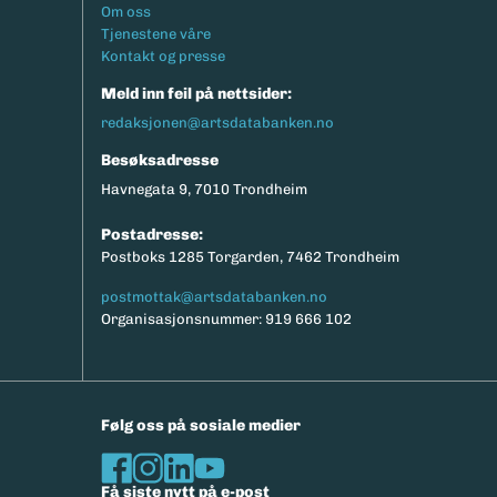
Footermeny
Om oss
Tjenestene våre
Kontakt og presse
Meld inn feil på nettsider:
redaksjonen@artsdatabanken.no
Besøksadresse
Havnegata 9, 7010 Trondheim
Postadresse:
Postboks 1285 Torgarden, 7462 Trondheim
postmottak@artsdatabanken.no
Organisasjonsnummer: 919 666 102
Følg oss på sosiale medier
Få siste nytt på e-post