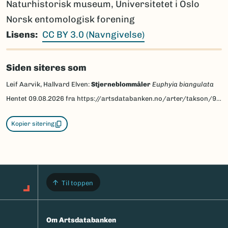
Naturhistorisk museum, Universitetet i Oslo
Norsk entomologisk forening
Lisens
CC BY 3.0 (Navngivelse)
Siden siteres som
Leif Aarvik, Hallvard Elven:
Stjerneblommåler
Euphyia biangulata
Hentet
09.08.2026
fra https://artsdatabanken.no/arter/takson/95216/beskrivelse
Kopier sitering
Til toppen
Om Artsdatabanken