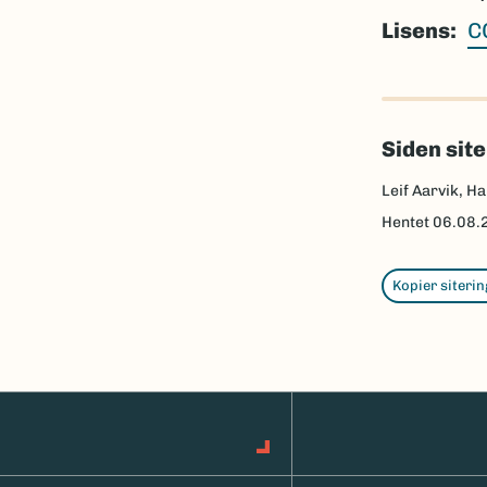
Lisens
C
Siden sit
Leif Aarvik, Ha
Hentet
06.08.
Kopier siterin