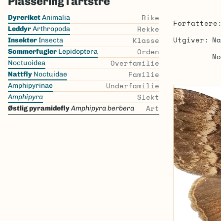
Plassering i artstre
Skip
Rike
Dyreriket
Animalia
Forfattere
the
Rekke
Leddyr
Arthropoda
list
Utgiver
Na
Klasse
Insekter
Insecta
Orden
Sommerfugler
Lepidoptera
No
Overfamilie
Noctuoidea
Familie
Nattfly
Noctuidae
Underfamilie
Amphipyrinae
Slekt
Amphipyra
Art
Østlig pyramidefly
Amphipyra berbera