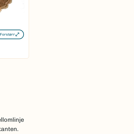
Forstørr
llomlinje
kanten.