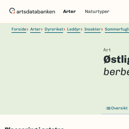
Hopp
til
Arter
Naturtyper
hovedinnhold
Forside
Arter
Dyreriket
Leddyr
Insekter
Sommerfugl
Art
Østl
berb
Oversikt