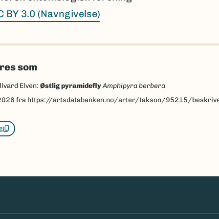
C BY 3.0 (Navngivelse)
eres som
llvard Elven:
Østlig pyramidefly
Amphipyra berbera
2026
fra https://artsdatabanken.no/arter/takson/95215/beskriv
g