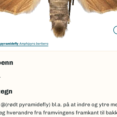
 pyramidefly
Amphipyra berbera
penn
.
tegn
a @(rødt pyramidefly) bl.a. på at indre og ytre me
g hverandre fra framvingens framkant til bak