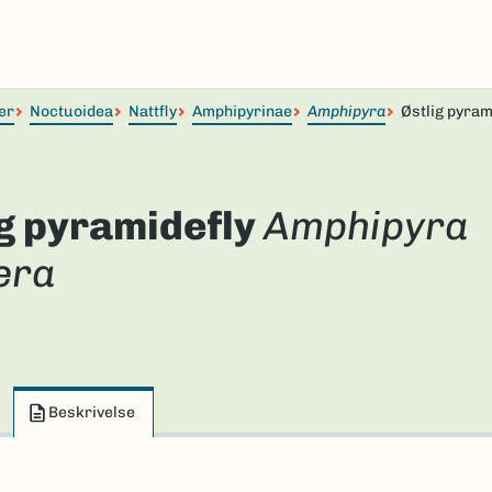
er
Noctuoidea
Nattfly
Amphipyrinae
Amphipyra
Østlig pyram
ig pyramidefly
Amphipyra
era
Beskrivelse