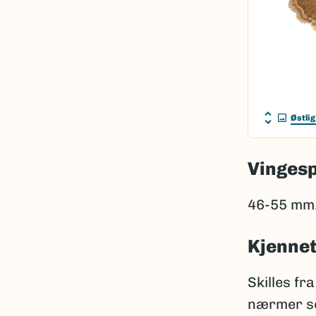
Østlig
Vinges
46-55 mm
Kjenne
Skilles fr
nærmer se