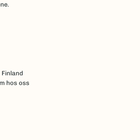
ne.
i Finland
om hos oss