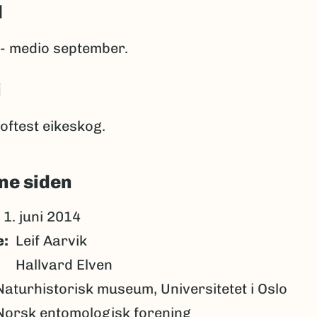
d
i - medio september.
i
 oftest eikeskog.
ne siden
1. juni 2014
e
Leif Aarvik
Hallvard Elven
Naturhistorisk museum, Universitetet i Oslo
Norsk entomologisk forening