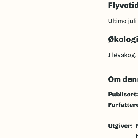
Flyveti
Ultimo jul
Økolog
I løvskog,
Om den
Publisert:
Forfatter
Utgiver