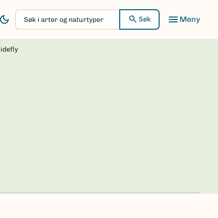
Søk
Søk
i
arter
idefly
og
naturtyper