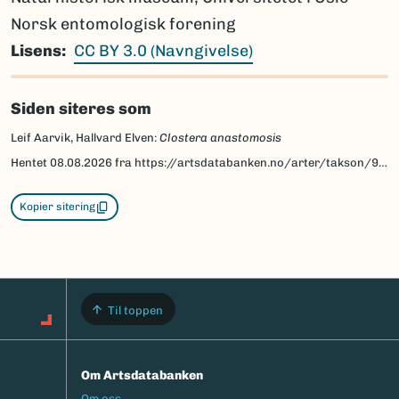
Norsk entomologisk forening
Lisens
CC BY 3.0 (Navngivelse)
Siden siteres som
Leif Aarvik, Hallvard Elven:
Clostera anastomosis
Hentet
08.08.2026
fra https://artsdatabanken.no/arter/takson/95189/beskrivelse
Kopier sitering
Til toppen
Om Artsdatabanken
Footermeny
Om oss