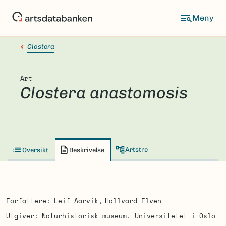
Hopp
til
hovedinnhold
Clostera
Art
Clostera anastomosis
Artstre
Oversikt
Beskrivelse
Forfattere
Leif Aarvik
Hallvard Elven
Utgiver
Naturhistorisk museum, Universitetet i Oslo