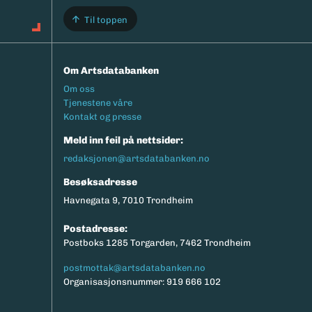
Til toppen
Om Artsdatabanken
Footermeny
Om oss
Tjenestene våre
Kontakt og presse
Meld inn feil på nettsider:
redaksjonen@artsdatabanken.no
Besøksadresse
Havnegata 9, 7010 Trondheim
Postadresse:
Postboks 1285 Torgarden, 7462 Trondheim
postmottak@artsdatabanken.no
Organisasjonsnummer: 919 666 102