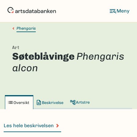
Hopp
til
hovedinnhold
Phengaris
Art
Søteblåvinge
Phengaris
alcon
Artstre
Oversikt
Beskrivelse
Les hele beskrivelsen