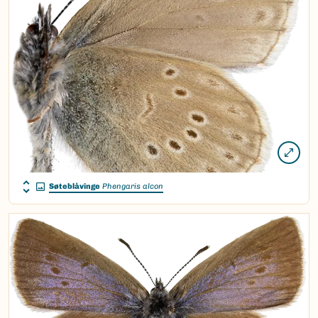
Søteblåvinge
Phengaris alcon