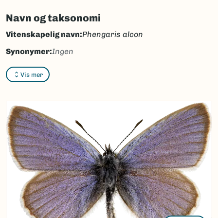
Navn og taksonomi
Vitenskapelig navn:
Phengaris alcon
Synonymer:
Ingen
Bokmål:
søteblåvinge
Vis mer
Nynorsk:
Ingen
Nordsamisk/Davvisámegiella:
Ingen
Vitenskapelig navn ID:
137290
Takson ID:
95186
(Ekstern lenke)
Gå til Nortaxa for flere detaljer