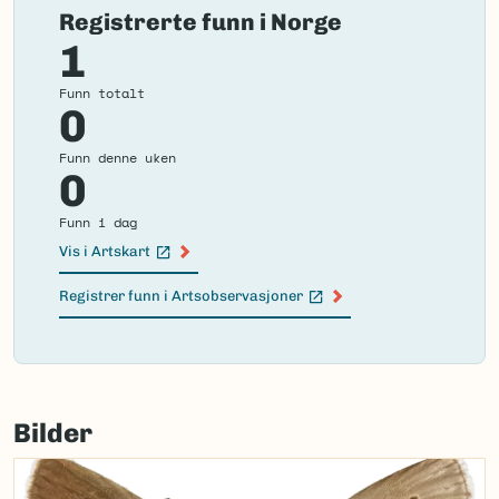
Registrerte funn i Norge
1
Funn totalt
0
Funn denne uken
0
Funn i dag
Vis i Artskart
(Ekstern lenke)
Registrer funn i Artsobservasjoner
(Ekstern lenke)
Failed
to
Bilder
load
map.