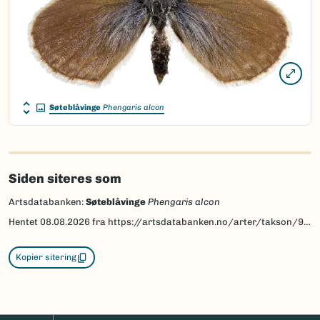
Søteblåvinge
Phengaris alcon
Siden siteres som
Artsdatabanken:
Søteblåvinge
Phengaris alcon
Hentet
08.08.2026
fra https://artsdatabanken.no/arter/takson/95186
Kopier sitering