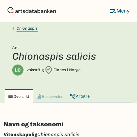
Hopp
til
hovedinnhold
Chionaspis
Art
Chionaspis salicis
LC
Livskraftig
Finnes i Norge
Artstre
Oversikt
Beskrivelse
Navn og taksonomi
Vitenskapelig
Chionaspis salicis