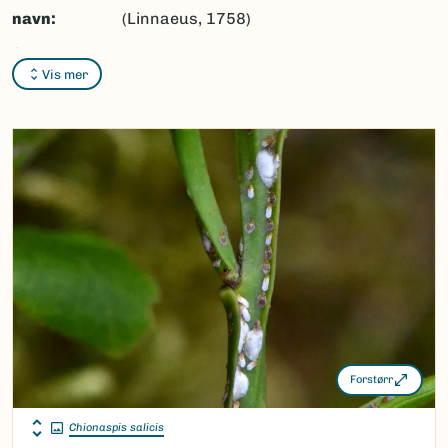
navn:
(Linnaeus, 1758)
Synonymer:
Ingen
Vis mer
Bokmål:
Ingen
Nynorsk:
Ingen
Nordsamisk/Davvisámegiella:
Ingen
Vitenskapelig navn ID:
135274
Takson ID:
92712
(Ekstern lenke)
Gå til Nortaxa for flere detaljer
Forstørr
Chionaspis salicis