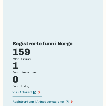
Registrerte funn i Norge
159
Funn totalt
1
Funn denne uken
0
Funn i dag
Vis i Artskart
(Ekstern lenke)
Registrer funn i Artsobservasjoner
(Ekstern lenke)