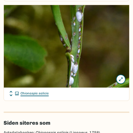
Chionaspis salicis
Siden siteres som
Artsdatabanken:
Chionaspis salicis
(Linnaeus, 1758)