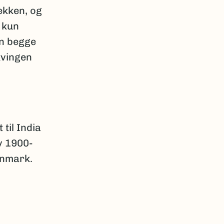
ekken, og
 kun
en begge
kvingen
til India
av 1900-
anmark.