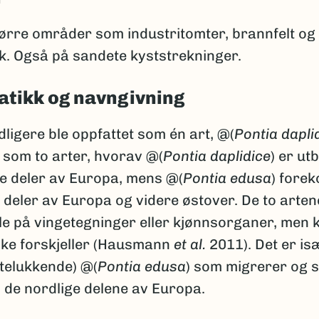
tørre områder som industritomter, brannfelt og
. Også på sandete kyststrekninger.
tikk og navngivning
dligere ble oppfattet som én art, @(
Pontia dapli
 som to arter, hvorav @(
Pontia daplidice
) er utb
ge deler av Europa, mens @(
Pontia edusa
) fore
 deler av Europa og videre østover. De to arten
le på vingetegninger eller kjønnsorganer, men k
ske forskjeller (Hausmann
et al.
2011). Det er is
utelukkende) @(
Pontia edusa
) som migrerer og 
i de nordlige delene av Europa.