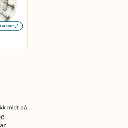
Forstørr
kk midt på
og
har