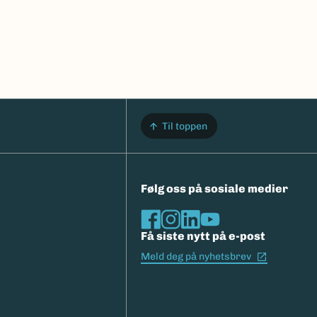
Til toppen
Følg oss på sosiale medier
Få siste nytt på e-post
(Ekstern l
Meld deg på nyhetsbrev