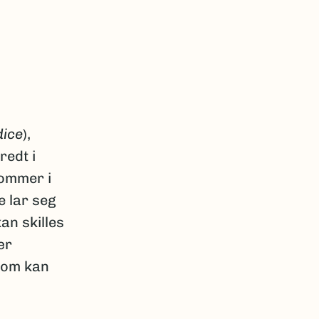
dice
),
redt i
kommer i
e lar seg
an skilles
ær
som kan