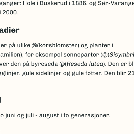
ganger: Hole i Buskerud i 1886, og Sør-Varange
i 2000.
adier
er på ulike @(korsblomster) og planter i
amilien), for eksempel senneparter (@(
Sisymbr
ever den på byreseda @(
Reseda lutea
). Den er b
gglinjer, gule sidelinjer og gule føtter. Den blir
d
o juni og juli - august i to generasjoner.
i