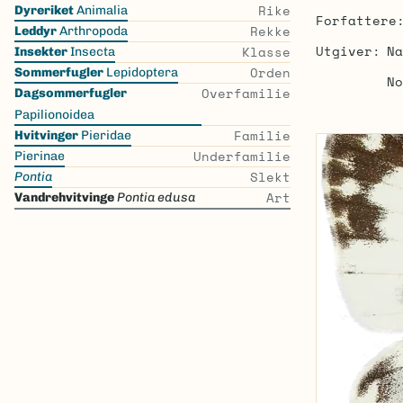
Skip
Rike
Dyreriket
Animalia
Forfattere
the
Rekke
Leddyr
Arthropoda
list
Utgiver
Na
Klasse
Insekter
Insecta
Orden
Sommerfugler
Lepidoptera
No
Overfamilie
Dagsommerfugler
Papilionoidea
Familie
Hvitvinger
Pieridae
Underfamilie
Pierinae
Slekt
Pontia
Art
Vandrehvitvinge
Pontia edusa