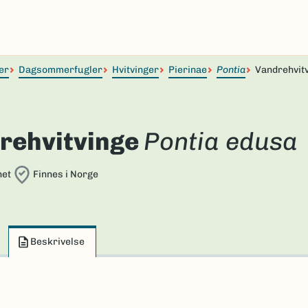
er
Dagsommerfugler
Hvitvinger
Pierinae
Pontia
Vandrehvit
rehvitvinge
Pontia edusa
net
Finnes i Norge
Beskrivelse