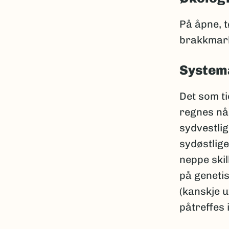
På åpne, 
brakkmark
Systema
Det som ti
regnes nå
sydvestli
sydøstlige
neppe skil
på geneti
(kanskje 
påtreffes 