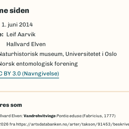
ne siden
1. juni 2014
e
Leif Aarvik
Hallvard Elven
Naturhistorisk museum, Universitetet i Oslo
Norsk entomologisk forening
C BY 3.0 (Navngivelse)
eres som
llvard Elven:
Vandrehvitvinge
Pontia edusa
(Fabricius, 1777)
2026
fra https://artsdatabanken.no/arter/takson/91453/beskriv