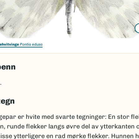
ehvitvinge
Pontia edusa
penn
.
tegn
epar er hvite med svarte tegninger: En stor fle
, runde flekker langs øvre del av ytterkanten 
isse ytterligere en rad mørke flekker. Hunnen 