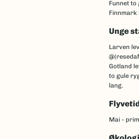
Funnet to 
Finnmark 
Unge st
Larven lev
@(resedaf
Gotland l
to gule ry
lang.
Flyveti
Mai - prim
Økolog