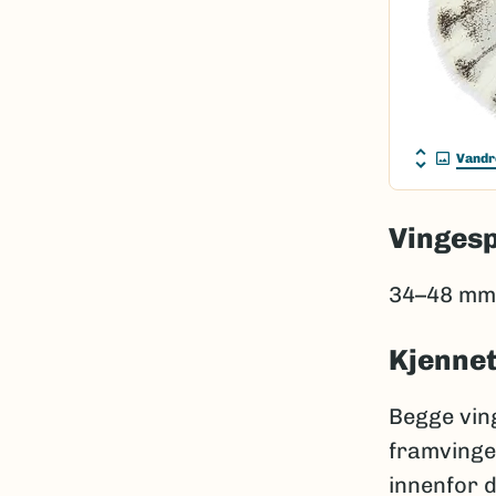
Vandr
Vinges
34–48 mm
Kjenne
Begge ving
framvingen
innenfor d