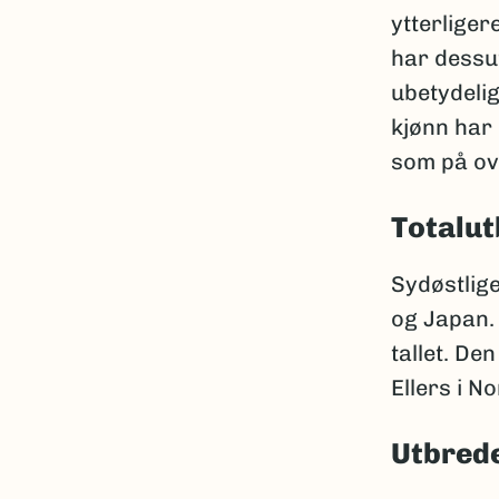
ytterliger
har dessu
ubetydeli
kjønn har
som på ov
Totalut
Sydøstlige
og Japan. 
tallet. De
Ellers i 
Utbrede