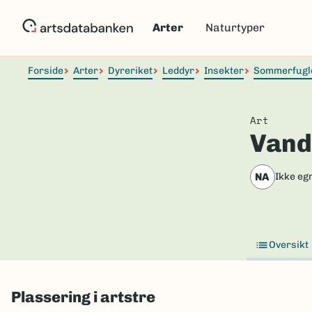
Hopp
til
Arter
Naturtyper
hovedinnhold
Forside
Arter
Dyreriket
Leddyr
Insekter
Sommerfugl
Art
Vand
NA
Ikke eg
Oversikt
Plassering i artstre