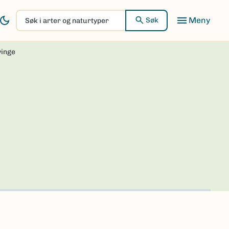
Søk
Søk
i
arter
vinge
og
naturtyper