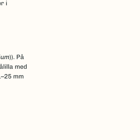
r i
ium
)). På
lålilla med
 21–25 mm