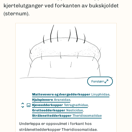
kjertelutganger ved forkanten av bukskjoldet
(sternum).
Forstørr
Mattevevere og dvergedderkopper
Linyphiidae
,
Hjulspinnere
Araneidae
,
Kjeveedderkopper
Tetragnathidae
,
Grotteedderkopper
Nesticidae
,
Strålenettedderkopper
Theridiosomatidae
Underleppa er oppsvulmet i forkant hos
strålenettedderkopper Theridiosomatidae.