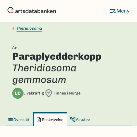
Hopp
til
hovedinnhold
Theridiosoma
Art
Paraplyedderkopp
Theridiosoma
gemmosum
LC
Livskraftig
Finnes i Norge
Artstre
Oversikt
Beskrivelse