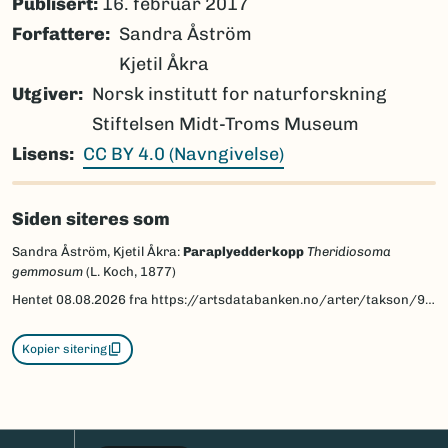
Publisert:
16. februar 2017
Forfattere
Sandra Åström
Kjetil Åkra
Utgiver
Norsk institutt for naturforskning
Stiftelsen Midt-Troms Museum
Lisens
CC BY 4.0 (Navngivelse)
Siden siteres som
Sandra Åström, Kjetil Åkra:
Paraplyedderkopp
Theridiosoma
gemmosum
(L. Koch, 1877)
Hentet
08.08.2026
fra https://artsdatabanken.no/arter/takson/91202/beskrivelse
Kopier sitering