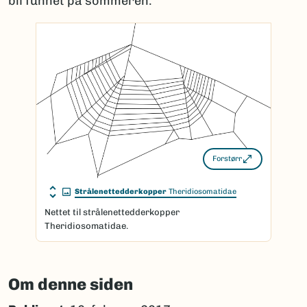
bli funnet på sommeren.
Forstørr
Strålenettedderkopper
Theridiosomatidae
Nettet til strålenettedderkopper
Theridiosomatidae.
Om denne siden