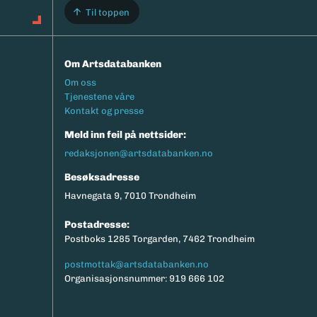
Til toppen
Om Artsdatabanken
Footermeny
Om oss
Tjenestene våre
Kontakt og presse
Meld inn feil på nettsider:
redaksjonen@artsdatabanken.no
Besøksadresse
Havnegata 9, 7010 Trondheim
Postadresse:
Postboks 1285 Torgarden, 7462 Trondheim
postmottak@artsdatabanken.no
Organisasjonsnummer: 919 666 102