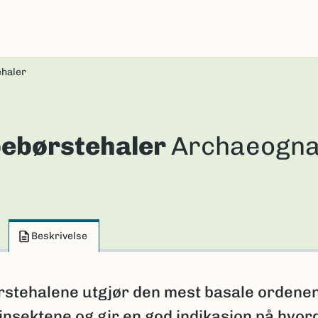
haler
ebørstehaler
Archaeogna
Beskrivelse
stehalene utgjør den mest basale ordene
insektene og gir en god indikasjon på hvor