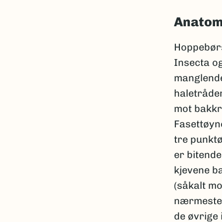
Anatom
Hoppebørs
Insecta og
manglende 
haletråde
mot bakkro
Fasettøyn
tre punkt
er bitende
kjevene b
(såkalt mo
nærmeste 
de øvrige 