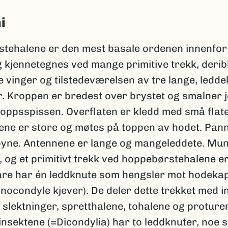
i
tehalene er den mest basale ordenen innenfor
 kjennetegnes ved mange primitive trekk, derib
vinger og tilstedeværelsen av tre lange, leddel
r. Kroppen er bredest over brystet og smalner j
ppsspissen. Overflaten er kledd med små flate 
ene er store og møtes på toppen av hodet. Pa
øyne. Antennene er lange og mangeleddete. Mu
, og et primitivt trekk ved hoppebørstehalene er
are har én leddknute som hengsler mot hodeka
nocondyle kjever). De deler dette trekket med 
slektninger, spretthalene, tohalene og proture
insektene (=Dicondylia) har to leddknuter, noe 