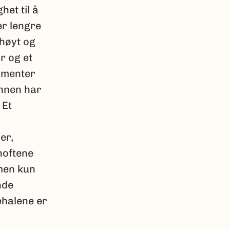
het til å
er lengre
 høyt og
r og et
egmenter
unnen har
 Et
er,
hoftene
 men kun
nde
ehalene er