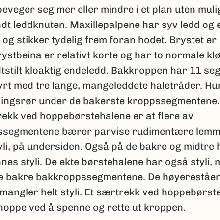
beveger seg mer eller mindre i et plan uten mulig
dt leddknuten. Maxillepalpene har syv ledd og 
 og stikker tydelig frem foran hodet. Brystet er
rystbeina er relativt korte og har to normale klø
dtstilt kloaktig endeledd. Bakkroppen har 11 s
tyrt med tre lange, mangeleddete haletråder. H
gingsrør under de bakerste kroppssegmentene.
trekk ved hoppebørstehalene er at flere av
segmentene bærer parvise rudimentære lemm
yli, på undersiden. Også på de bakre og midtre 
nnes styli. De ekte børstehalene har også styli,
de bakre bakkroppssegmentene. De høyereståe
mangler helt styli. Et særtrekk ved hoppebørst
hoppe ved å spenne og rette ut kroppen.