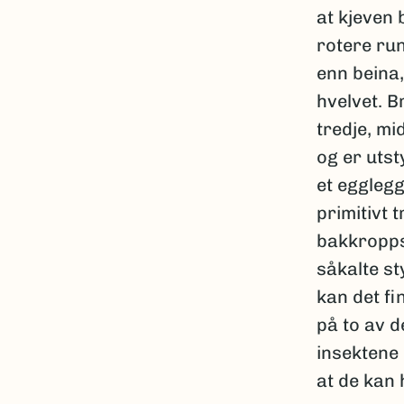
at kjeven 
rotere run
enn beina,
hvelvet. B
tredje, mi
og er uts
et eggleg
primitivt 
bakkropps
såkalte st
kan det fi
på to av 
insektene 
at de kan 