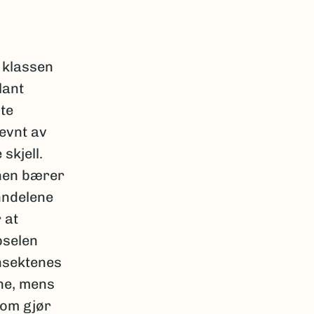
 klassen
lant
te
evnt av
skjell.
nnen bærer
nndelene
 at
pselen
insektenes
ne, mens
som gjør