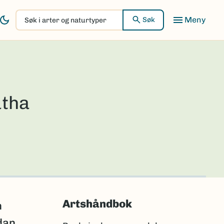
Søk
Søk
i
arter
og
naturtyper
tha
Artshåndbok
n
dan