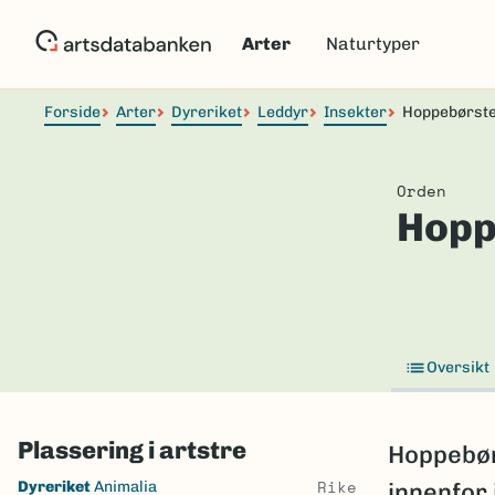
Hopp
til
Arter
Naturtyper
hovedinnhold
Forside
Arter
Dyreriket
Leddyr
Insekter
Hoppebørste
Orden
Hopp
Oversikt
Plassering i artstre
Hoppebør
Skip
Rike
Dyreriket
Animalia
innenfor 