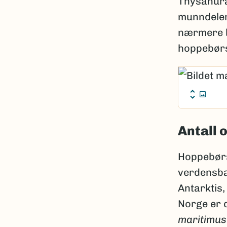
Thysanura
munndelene
nærmere b
hoppebørs
Antall 
Hoppebørs
verdensba
Antarktis,
Norge er d
maritimu