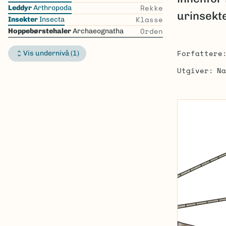
the
Rekke
Leddyr
Arthropoda
urinsekte
list
Klasse
Insekter
Insecta
Orden
Hoppebørstehaler
Archaeognatha
Forfattere
Vis undernivå (1)
Utgiver
Na