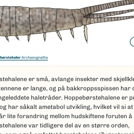
børstehaler
Archaeognatha
tehalene er små, avlange insekter med skjellk
tennene er lange, og på bakkroppsspissen har 
ngeleddete haletråder. Hoppebørstehalene er pr
og har såkalt ametabol utvikling, hvilket vil si at
 lite forandring mellom hudskiftene foruten å b
ehalene var tidligere del av en større orden,