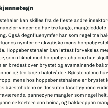
kjennetegn
tehaler kan skilles fra de fleste andre insekto
 mangler vinger og har tre lange, mangeleddete
ng. Også døgnfluenymfer har som regel tre hal
luenes nymfer er akvatiske mens hoppebørste
de. Hoppebørstehaler kan lettest forveksles me
r, som i likhet med hoppebøstehalene har skjel
 er bredest over brystet og avsmalnende bako
nner og tre lange haletråder. Børstehalene har 
kropp, mens hos hoppebørstehalene er brystet k
Hos børstehalene er dessuten fasettøynene rud
t fraværende, panneøyne mangler som regel helt,
lpene er kortere enn beina, og bakkroppen mang