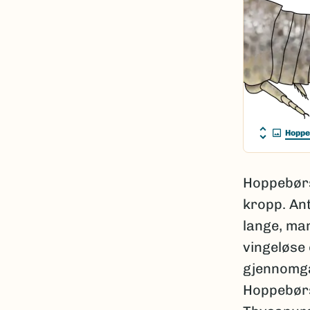
Hoppe
Hoppebørs
kropp. An
lange, ma
vingeløse 
gjennomgår
Hoppebørst