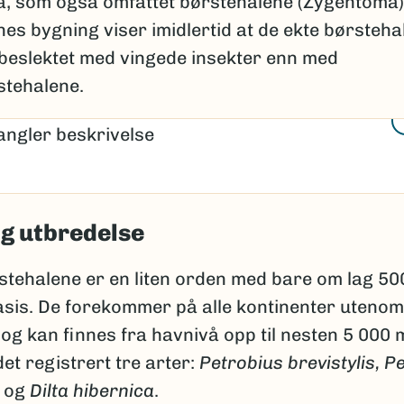
, som også omfattet børstehalene (Zygentoma). 
s bygning viser imidlertid at de ekte børsteha
eslektet med vingede insekter enn med
tehalene.
og utbredelse
tehalene er en liten orden med bare om lag 50
sis. De forekommer på alle kontinenter utenom
 og kan finnes fra havnivå opp til nesten 5 000 m
et registrert tre arter:
Petrobius brevistylis,
Pe
s
og
Dilta hibernica
.