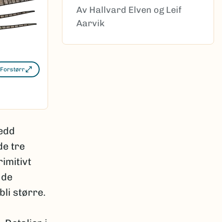
Av Hallvard Elven og Leif
Aarvik
Forstørr
ledd
de tre
imitivt
 de
li større.