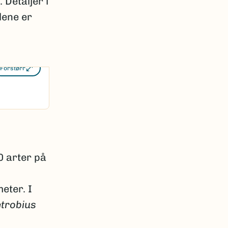
Detaljer i
lene er
Forstørr
0 arter på
eter. I
trobius