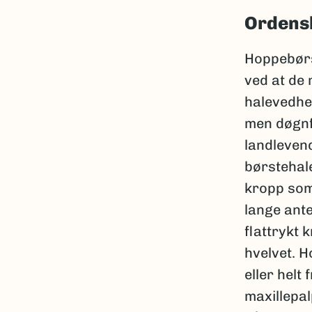
Ordens
Hoppebørs
ved at de
halevedhe
men døgnf
landleven
børstehale
kropp som
lange ante
flattrykt 
hvelvet. 
eller hel
maxillepa