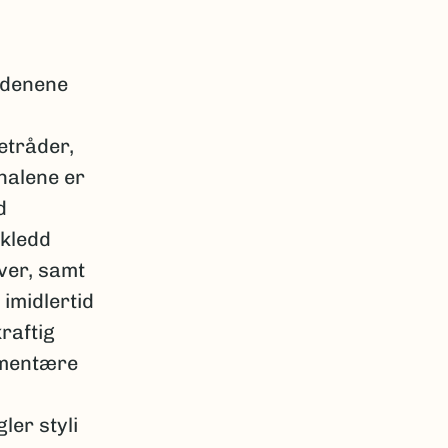
rdenene
etråder,
halene er
d
lkledd
ver, samt
imidlertid
raftig
imentære
ler styli