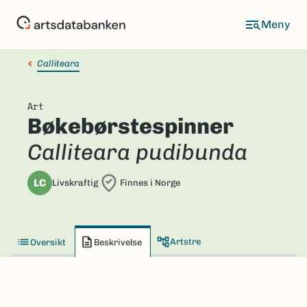
Hopp
til
hovedinnhold
Calliteara
Art
Bøkebørstespinner
Calliteara pudibunda
LC
Livskraftig
Finnes i Norge
Artstre
Oversikt
Beskrivelse