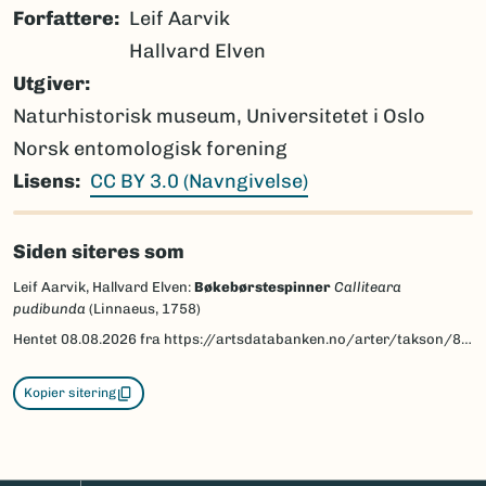
Forfattere
Leif Aarvik
Hallvard Elven
Utgiver
Naturhistorisk museum, Universitetet i Oslo
Norsk entomologisk forening
Lisens
CC BY 3.0 (Navngivelse)
Siden siteres som
Leif Aarvik, Hallvard Elven:
Bøkebørstespinner
Calliteara
pudibunda
(Linnaeus, 1758)
Hentet
08.08.2026
fra https://artsdatabanken.no/arter/takson/89318/beskrivelse
Kopier sitering