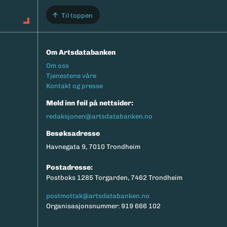
Til toppen
Om Artsdatabanken
Footermeny
Om oss
Tjenestene våre
Kontakt og presse
Meld inn feil på nettsider:
redaksjonen@artsdatabanken.no
Besøksadresse
Havnegata 9, 7010 Trondheim
Postadresse:
Postboks 1285 Torgarden, 7462 Trondheim
postmottak@artsdatabanken.no
Organisasjonsnummer: 919 666 102