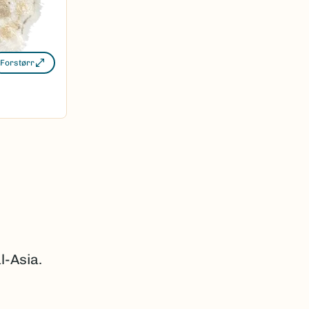
Forstørr
l-Asia.