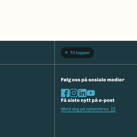
Til toppen
Følg oss på sosiale medier
Få siste nytt på e-post
(Ekstern l
Meld deg på nyhetsbrev