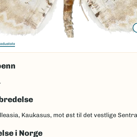
 adustata
penn
.
bredelse
lleasia, Kaukasus, mot øst til det vestlige Sentra
lse i Norge