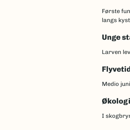
Første fun
langs kyst
Unge st
Larven le
Flyveti
Medio jun
Økolog
I skogbryn