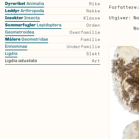
Skip
Rike
Dyreriket
Animalia
Forfattere
the
Rekke
Leddyr
Arthropoda
list
Utgiver
Na
Klasse
Insekter
Insecta
Orden
Sommerfugler
Lepidoptera
No
Overfamilie
Geometroidea
Familie
Målere
Geometridae
Underfamilie
Ennominae
Slekt
Ligdia
Art
Ligdia adustata