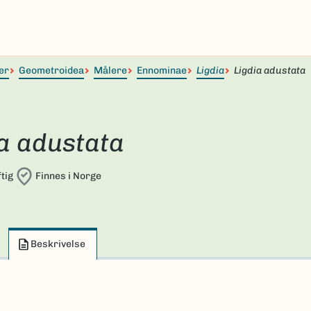
er
Geometroidea
Målere
Ennominae
Ligdia
Ligdia adustata
ia adustata
tig
Finnes i Norge
Beskrivelse