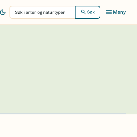
Søk
Søk
i
arter
og
naturtyper