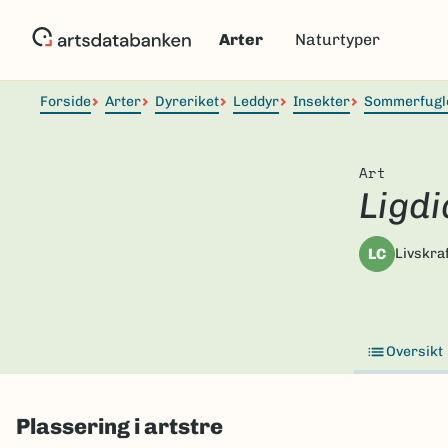
Hopp
til
Arter
Naturtyper
hovedinnhold
Forside
Arter
Dyreriket
Leddyr
Insekter
Sommerfugl
Art
Ligd
LC
Livskraf
Oversikt
Plassering i artstre