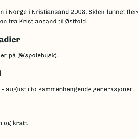
n i Norge i Kristiansand 2008. Siden funnet fle
en fra Kristiansand til Østfold.
adier
ver på @(spolebusk).
d
i - august i to sammenhengende generasjoner.
i
 og kratt.