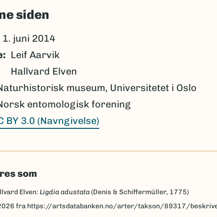
ne siden
1. juni 2014
e
Leif Aarvik
Hallvard Elven
Naturhistorisk museum, Universitetet i Oslo
Norsk entomologisk forening
C BY 3.0 (Navngivelse)
eres som
llvard Elven:
Ligdia adustata
(Denis & Schiffermüller, 1775)
2026
fra https://artsdatabanken.no/arter/takson/89317/beskriv