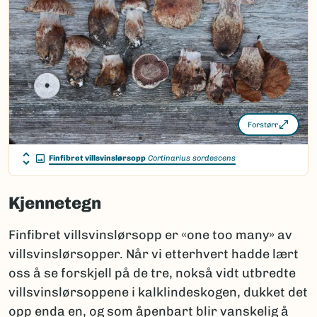
Forstørr
Finfibret villsvinslørsopp
Cortinarius sordescens
Kjennetegn
Finfibret villsvinslørsopp er «one too many» av
villsvinslørsopper. Når vi etterhvert hadde lært
oss å se forskjell på de tre, nokså vidt utbredte
villsvinslørsoppene i kalklindeskogen, dukket det
opp enda en, og som åpenbart blir vanskelig å