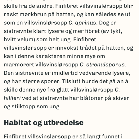
skille fra de andre. Finfibret villsvinslørsopp blir
raskt mørkbrun på hatten, og kan således se ut
som en villsvinslørsopp
C. aprinus
. Dog er
sistnevnte klart lysere og mer fibret (av tykt,
hvitt velum) som helt ung. Finfibret
villsvinslørsopp er innvokst trådet på hatten, og
kan i denne karakteren minne mye om
marmorert villsvinslørsopp
C. strenuisporus
.
Den sistnevnte er imidlertid vedvarende lysere,
og har større sporer. Tilslutt burde det gå an å
skille denne nye fra glatt villsvinslørsopp
C.
hillieri
ved at sistnevnte har blåtoner på skiver
og stilktopp som ung.
Habitat og utbredelse
Finfibret villsvinslørsopp er så langt funnet i