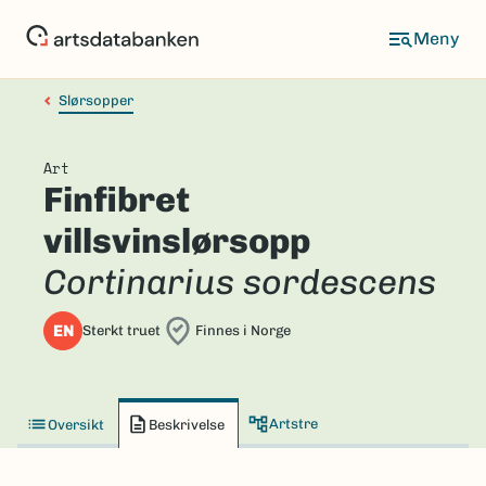
Hopp
til
hovedinnhold
Slørsopper
Art
Finfibret
villsvinslørsopp
Cortinarius sordescens
EN
Sterkt truet
Finnes i Norge
Artstre
Oversikt
Beskrivelse