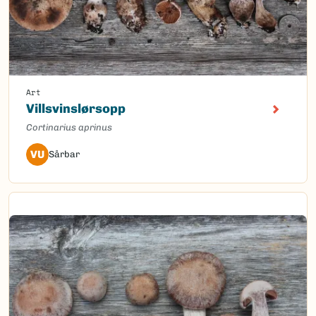
Art
Villsvinslørsopp
Cortinarius aprinus
VU
Sårbar