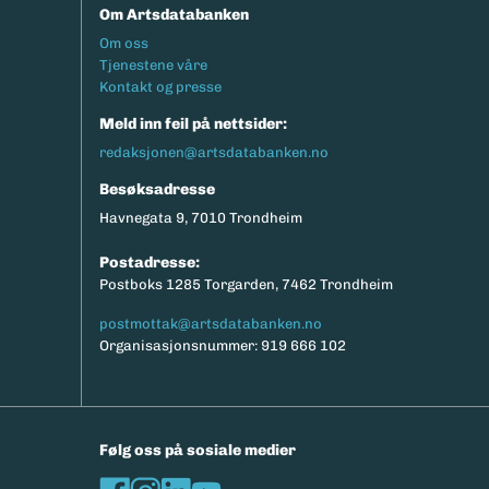
Om Artsdatabanken
Footermeny
Om oss
Tjenestene våre
Kontakt og presse
Meld inn feil på nettsider:
redaksjonen@artsdatabanken.no
Besøksadresse
Havnegata 9, 7010 Trondheim
Postadresse:
Postboks 1285 Torgarden, 7462 Trondheim
postmottak@artsdatabanken.no
Organisasjonsnummer: 919 666 102
Følg oss på sosiale medier