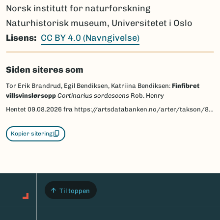
Norsk institutt for naturforskning
Naturhistorisk museum, Universitetet i Oslo
Lisens
CC BY 4.0 (Navngivelse)
Siden siteres som
Tor Erik Brandrud, Egil Bendiksen, Katriina Bendiksen:
Finfibret
villsvinslørsopp
Cortinarius sordescens
Rob. Henry
Hentet
09.08.2026
fra https://artsdatabanken.no/arter/takson/88224/beskrivelse
Kopier sitering
Til toppen