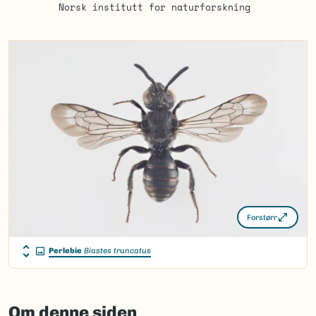
Norsk institutt for naturforskning
Forstørr
Perlebie
Biastes truncatus
Om denne siden