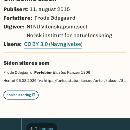
Publisert:
11. august 2015
Forfattere
Frode Ødegaard
Utgiver
NTNU Vitenskapsmuseet
Norsk institutt for naturforskning
Lisens
CC BY 3.0 (Navngivelse)
Siden siteres som
Frode Ødegaard:
Perlebier
Biastes
Panzer, 1806
Hentet
06.08.2026
fra https://artsdatabanken.no/arter/takson/88065/beskrivelse
Kopier sitering
Til toppen