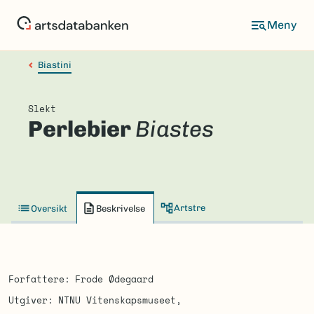
Hopp
til
hovedinnhold
Biastini
Slekt
Perlebier
Biastes
Artstre
Oversikt
Beskrivelse
Forfattere
Frode Ødegaard
Utgiver
NTNU Vitenskapsmuseet