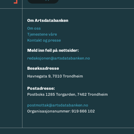
Om Artsdatabanken
Footermeny
Om oss
Tjenestene våre
Kontakt og presse
Meld inn feil på nettsider:
redaksjonen@artsdatabanken.no
Besøksadresse
Havnegata 9, 7010 Trondheim
Postadresse:
Postboks 1285 Torgarden, 7462 Trondheim
postmottak@artsdatabanken.no
Organisasjonsnummer: 919 666 102