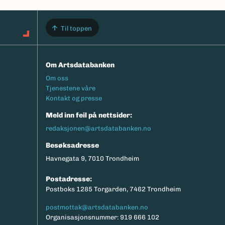
Til toppen
Om Artsdatabanken
Footermeny
Om oss
Tjenestene våre
Kontakt og presse
Meld inn feil på nettsider:
redaksjonen@artsdatabanken.no
Besøksadresse
Havnegata 9, 7010 Trondheim
Postadresse:
Postboks 1285 Torgarden, 7462 Trondheim
postmottak@artsdatabanken.no
Organisasjonsnummer: 919 666 102