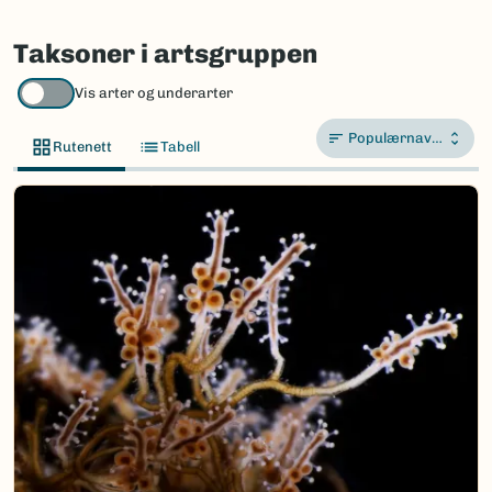
Taksoner i artsgruppen
Vis arter og underarter
Populærnavn A-Å
Rutenett
Tabell