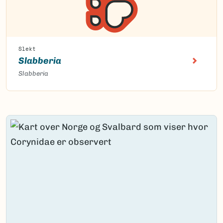
Slekt
Slabberia
Slabberia
Content loaded.