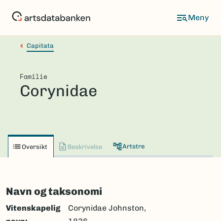
Hopp
til
hovedinnhold
Capitata
Familie
Corynidae
Artstre
Oversikt
Beskrivelse
Navn og taksonomi
Vitenskapelig
Corynidae Johnston,