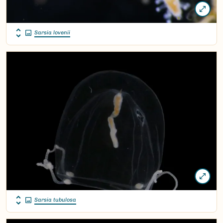
Sarsia lovenii
Sarsia tubulosa