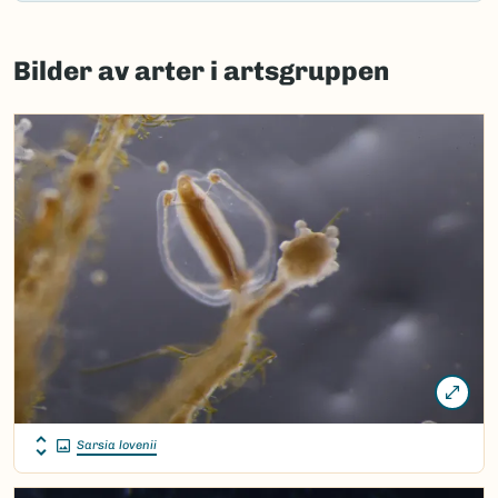
Failed
to
Bilder av arter i artsgruppen
load
map.
Sarsia lovenii