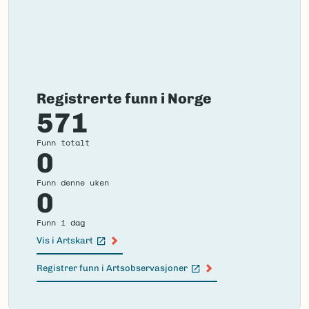
Registrerte funn i Norge
571
Funn totalt
0
Funn denne uken
0
Funn i dag
Vis i Artskart
(Ekstern lenke)
Registrer funn i Artsobservasjoner
(Ekstern lenke)