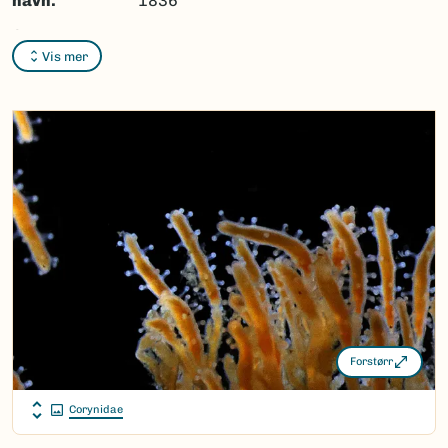
navn:
1836
Synonymer:
Ingen
Vis mer
Bokmål:
Ingen
Nynorsk:
Ingen
Nordsamisk/Davvisámegiella:
Ingen
Vitenskapelig navn ID:
129710
Takson ID:
86739
(Ekstern lenke)
Gå til Nortaxa for flere detaljer
Forstørr
Corynidae