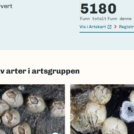
518
0
Funn totalt
Funn denne 
Vis i Artskart
Registr
(Ekstern lenke)
(Ekster
av arter i artsgruppen