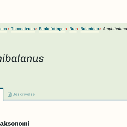
acea
Thecostraca
Rankefotinger
Rur
Balanidae
Amphibalan
ibalanus
Beskrivelse
taksonomi