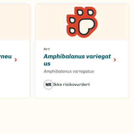
Art
rneu
Amphibalanus variegat
us
Amphibalanus variegatus
NR
Ikke risikovurdert