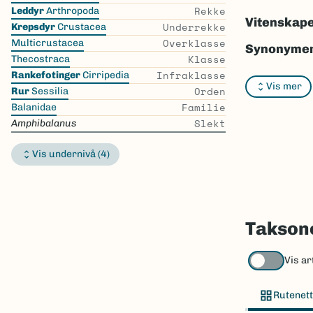
the
Rekke
Leddyr
Arthropoda
list
Vitenskape
Underrekke
Krepsdyr
Crustacea
Overklasse
Multicrustacea
Synonymer
Klasse
Thecostraca
Infraklasse
Bokmål:
In
Rankefotinger
Cirripedia
Vis mer
Orden
Rur
Sessilia
Nynorsk:
I
Familie
Balanidae
Slekt
Amphibalanus
Nordsamis
Vitenskape
Vis undernivå (4)
Takson ID:
Gå til Nort
Taksone
Vis ar
Rutenett