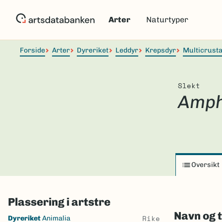
Hopp
til
Arter
Naturtyper
hovedinnhold
Forside
Arter
Dyreriket
Leddyr
Krepsdyr
Multicrust
Slekt
Amph
Oversikt
Plassering i artstre
Navn og 
Skip
Rike
Dyreriket
Animalia