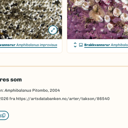
vannsrur
Amphibalanus improvisus
Brakkvannsrur
Amphibala
eres som
en:
Amphibalanus
Pitombo, 2004
2026
fra https://artsdatabanken.no/arter/takson/86540
g