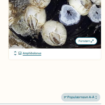
Forstørr
Amphibalanus
Populærnavn A-Å