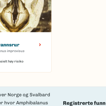
vannsrur
nus improvisus
sielt høy risiko
oaded.
Registrerte funn