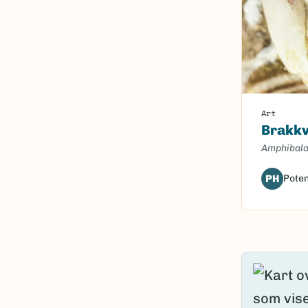
Art
Brakk
Amphibala
PH
Poten
Content l