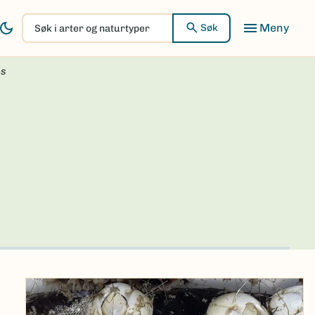
Søk
Søk
i
arter
us
og
naturtyper