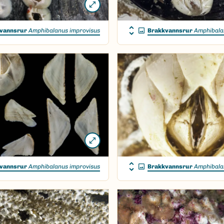
vannsrur
Amphibalanus improvisus
Brakkvannsrur
Amphibala
vannsrur
Amphibalanus improvisus
Brakkvannsrur
Amphibala