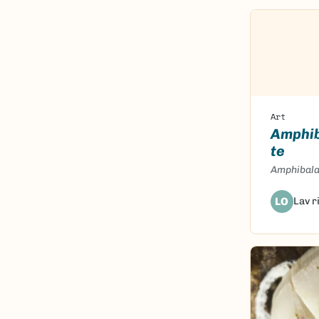
Art
Amphib
te
Amphibala
LO
Lav r