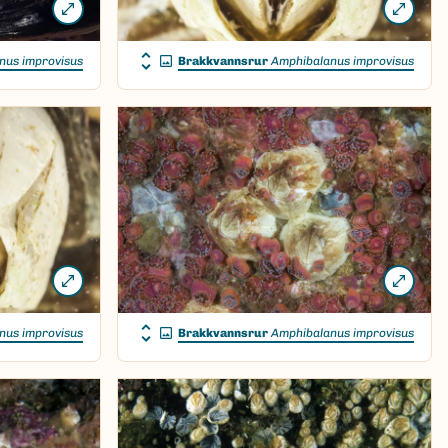
nus improvisus
Brakkvannsrur
Amphibalanus improvisus
nus improvisus
Brakkvannsrur
Amphibalanus improvisus