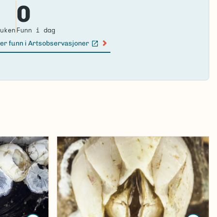
0
loa
ma
uken
Funn i dag
er funn i Artsobservasjoner
n lenke)