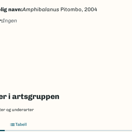
lig navn:
Amphibalanus
Pitombo, 2004
:
Ingen
gen
ngen
k/Davvisámegiella:
Ingen
lig navn ID:
129620
86540
(Ekstern lenke)
axa for flere detaljer
r i artsgruppen
ter og underarter
Tabell