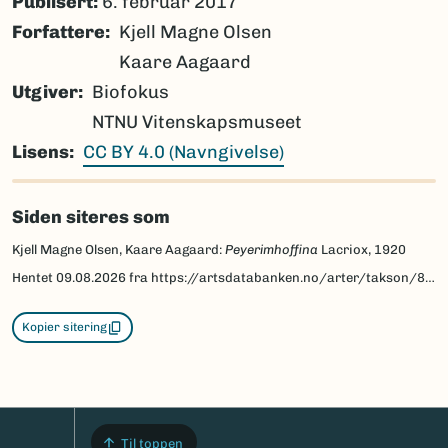
Publisert:
6. februar 2017
Forfattere
Kjell Magne Olsen
Kaare Aagaard
Utgiver
Biofokus
NTNU Vitenskapsmuseet
Lisens
CC BY 4.0 (Navngivelse)
Siden siteres som
Kjell Magne Olsen, Kaare Aagaard:
Peyerimhoffina
Lacriox, 1920
Hentet
09.08.2026
fra https://artsdatabanken.no/arter/takson/86516/beskrivelse
Kopier sitering
Til toppen