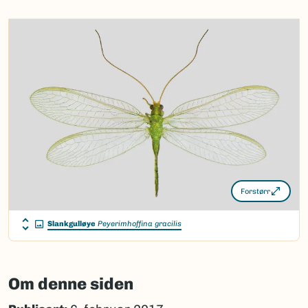
Forstørr
Slankgulløye
Peyerimhoffina gracilis
Om denne siden