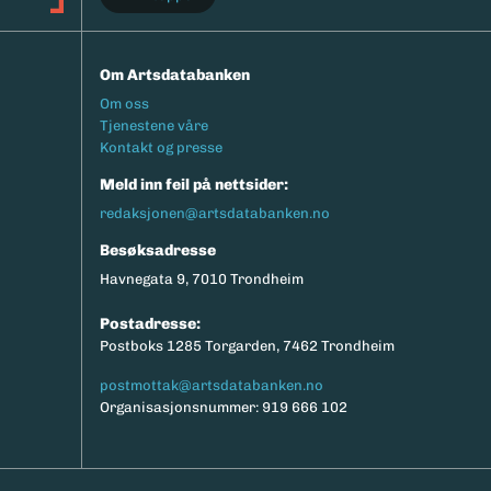
Om Artsdatabanken
Footermeny
Om oss
Tjenestene våre
Kontakt og presse
Meld inn feil på nettsider:
redaksjonen@artsdatabanken.no
Besøksadresse
Havnegata 9, 7010 Trondheim
Postadresse:
Postboks 1285 Torgarden, 7462 Trondheim
postmottak@artsdatabanken.no
Organisasjonsnummer: 919 666 102