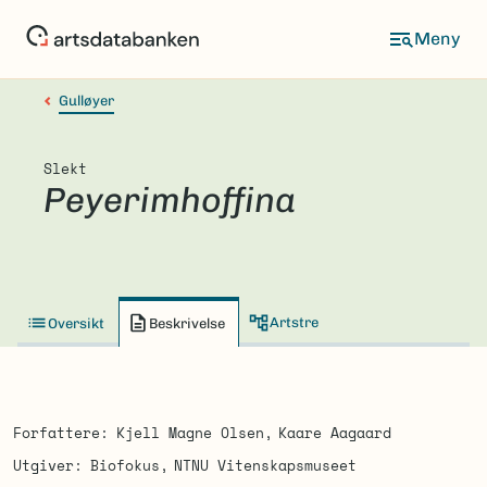
Hopp
til
hovedinnhold
Gulløyer
Slekt
Peyerimhoffina
Artstre
Oversikt
Beskrivelse
Forfattere
Kjell Magne Olsen
Kaare Aagaard
Utgiver
Biofokus
NTNU Vitenskapsmuseet