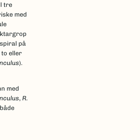
l tre
riske med
ule
ektargrop
 spiral på
to eller
nculus
).
inn med
nculus
,
R.
v både