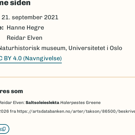
ne siden
21. september 2021
e
Hanne Hegre
Reidar Elven
Naturhistorisk museum, Universitetet i Oslo
C BY 4.0 (Navngivelse)
eres som
Reidar Elven:
Saltsoleieslekta
Halerpestes
Greene
2026
fra https://artsdatabanken.no/arter/takson/86500/beskriv
g