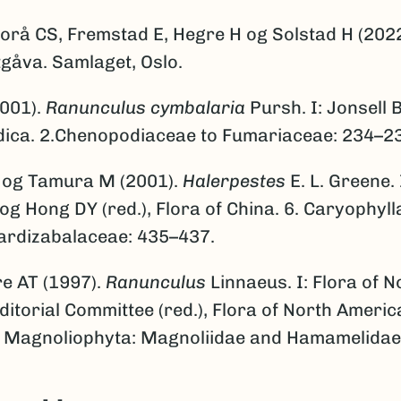
jorå CS, Fremstad E, Hegre H og Solstad H (202
utgåva. Samlaget, Oslo.
2001).
Ranunculus cymbalaria
Pursh. I: Jonsell B
dica. 2.Chenopodiaceae to Fumariaceae: 234–2
og Tamura M (2001).
Halerpestes
E. L. Greene.
g Hong DY (red.), Flora of China. 6. Caryophyl
ardizabalaceae: 435–437.
e AT (1997).
Ranunculus
Linnaeus. I: Flora of N
itorial Committee (red.), Flora of North Americ
. Magnoliophyta: Magnoliidae and Hamamelidae