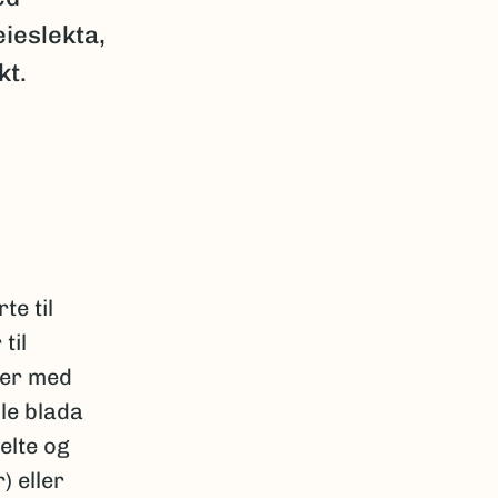
eieslekta,
kt.
te til
til
ter med
le blada
elte og
) eller