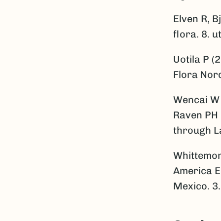
Elven R, B
flora. 8. 
Uotila P (
Flora Nor
Wencai W 
Raven PH o
through L
Whittemor
America Ed
Mexico. 3