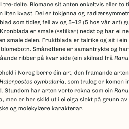
l tre-delte. Blomane sit anten enkeltvis eller to ti
in liten kvast. Dei er tokjønna og radiærsymmet
lad som tidleg fell av og 5–12 (5 hos vår art) g
Kronblada er smale («stilka») nedst og har ei n
n smale delen. Fruktblada er talrike og sit i ein
k blomebotn. Smånøttene er samantrykte og har 
åande ribber på kvar side (ein skilnad frå
Ranu
eheld i Noreg berre éin art, den framande arten
Halerpestes cymbalaria
, som truleg er komen 
rd. Stundom har arten vorte rekna som ein
Ranu
a
, men er her skild ut i ei eiga slekt på grunn a
ske og molekylære karakterar.