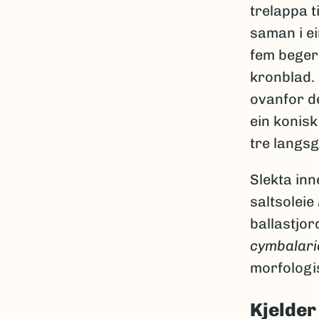
trelappa ti
saman i e
fem begerb
kronblad. 
ovanfor de
ein konis
tre langsg
Slekta inn
saltsoleie
ballastjo
cymbalari
morfologi
Kjelder