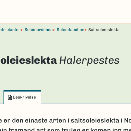
ete planter
Soleieordenen
Soleiefamilien
Saltsoleieslekta
oleieslekta
Halerpestes
Beskrivelse
e er den einaste arten i saltsoleieslekta i N
 ein framand art som truleg er komen inn m