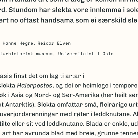
rd. Stundom har slekta vore innlemma i sol
rt no oftast handsama som ei særskild sle
Hanne Hegre
Reidar Elven
turhistorisk museum, Universitetet i Oslo
sis finst det om lag ti artar i
slekta
Halerpestes
, og dei er heimlege i temperer
øk i Asia og Nord- og Sør-Amerika (her heilt sør 
 Antarktis). Slekta omfattar små, fleirårige ur
overjordsrenningar med røter i leddknutane. Al
ilte eller sit ved leddknutane. Blada er enkle, ud
 art har avrunda blad med breie, grunne tenner