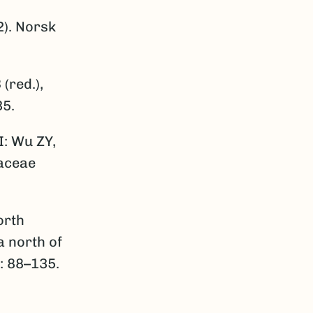
2). Norsk
 (red.),
35.
 I: Wu ZY,
laceae
orth
a north of
: 88–135.