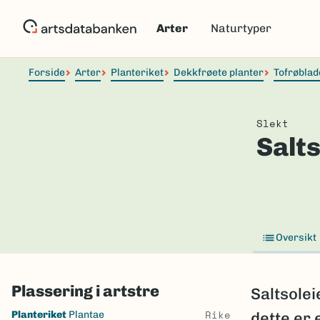
Hopp
til
Arter
Naturtyper
hovedinnhold
Forside
Arter
Planteriket
Dekkfrøete planter
Tofrøblad
Slekt
Salts
Oversikt
Plassering i artstre
Saltsolei
Skip
Rike
Planteriket
Plantae
dette er