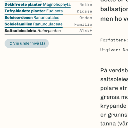
the
Rekke
Dekkfrøete planter
Magnoliophyta
ballastjo
list
Klasse
Tofrøbladete planter
Eudicots
Orden
men ho ve
Soleieordenen
Ranunculales
Familie
Soleiefamilien
Ranunculaceae
Slekt
Saltsoleieslekta
Halerpestes
Forfattere
Vis undernivå (1)
Utgiver
Na
På verdsba
saltsoleie
polare str
grensa mot
krypande 
er grunnst
tanna (vår