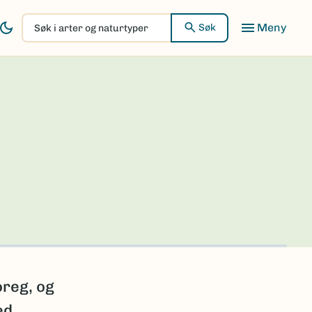
Søk
Søk
i
arter
og
naturtyper
oreg, og
ed