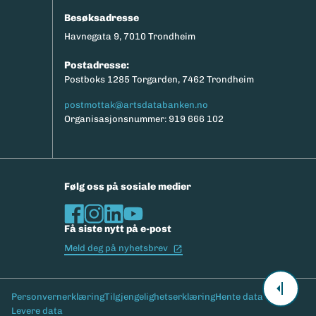
Besøksadresse
Havnegata 9, 7010 Trondheim
Postadresse:
Postboks 1285 Torgarden, 7462 Trondheim
postmottak@artsdatabanken.no
Organisasjonsnummer: 919 666 102
Følg oss på sosiale medier
Få siste nytt på e-post
(Ekstern lenke)
Meld deg på nyhetsbrev
Bunntekst
Personvernerklæring
Tilgjengelighetserklæring
Hente data
Levere data