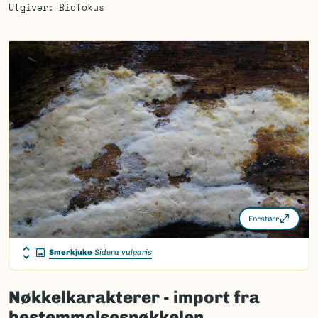
Utgiver
Biofokus
Forstørr
Smørkjuke
Sidera vulgaris
Nøkkelkarakterer - import fra
bestemmelsesnøkkelen