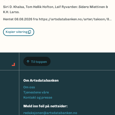
Siri D. Khalsa, Tom Hellik Hofton, Leif Ryvarden:
Sidera
Miettinen &
K.H. Larss.
Hentet
08.08.2026
fra https://artsdatabanken.no/arter/takson/84963/beskrivelse
Kopier sitering
Til toppen
Om Artsdatabanken
Footermeny
Om oss
Tjenestene våre
Kontakt og presse
Meld inn feil på nettsider:
redaksjonen@artsdatabanken.no