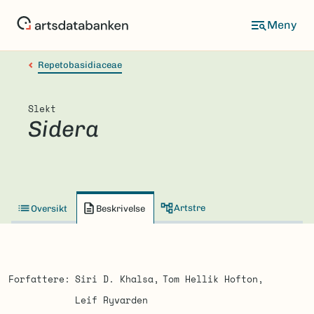
Hopp
til
hovedinnhold
Repetobasidiaceae
Slekt
Sidera
Artstre
Oversikt
Beskrivelse
Forfattere
Siri D. Khalsa
Tom Hellik Hofton
Leif Ryvarden