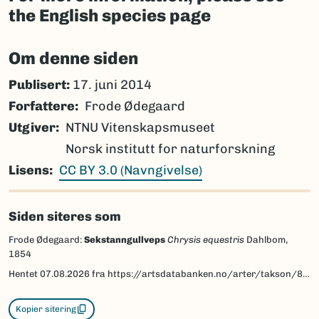
the English species page
Om denne siden
Publisert:
17. juni 2014
Forfattere
Frode Ødegaard
Utgiver
NTNU Vitenskapsmuseet
Norsk institutt for naturforskning
Lisens
CC BY 3.0 (Navngivelse)
Siden siteres som
Frode Ødegaard:
Sekstanngullveps
Chrysis equestris
Dahlbom,
1854
Hentet
07.08.2026
fra https://artsdatabanken.no/arter/takson/83788/beskrivelse
Kopier sitering