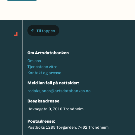
Til toppen
Om Artsdatabanken
Footermeny
Om oss
Tjenestene våre
Kontakt og presse
Meld inn feil på nettsider:
redaksjonen@artsdatabanken.no
Besøksadresse
Havnegata 9, 7010 Trondheim
Postadresse:
Postboks 1285 Torgarden, 7462 Trondheim