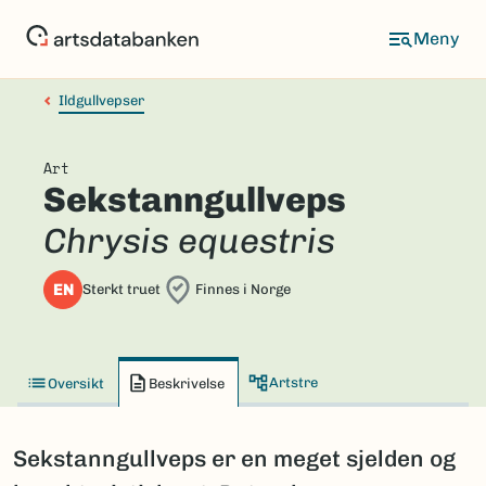
Hopp
til
hovedinnhold
Ildgullvepser
Art
Sekstanngullveps
Chrysis equestris
EN
Sterkt truet
Finnes i Norge
Artstre
Oversikt
Beskrivelse
Sekstanngullveps er en meget sjelden og