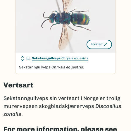
Forstørr
Sekstanngullveps
Chrysis equestris
Sekstanngullveps
Chrysis equestris
.
Vertsart
Sekstanngullveps sin vertsart i Norge er trolig
murervepsen skogbladskjærerveps
Discoelius
zonalis
.
For more information, please see