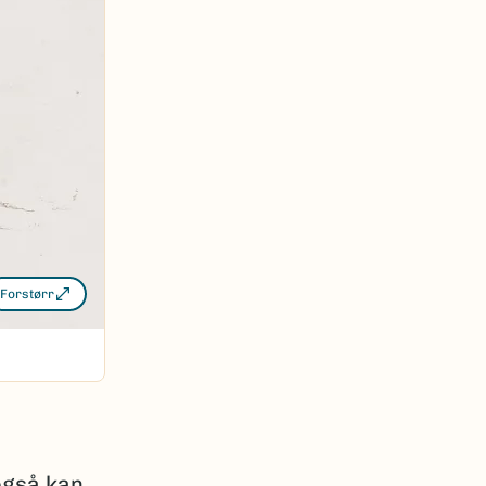
Forstørr
også kan