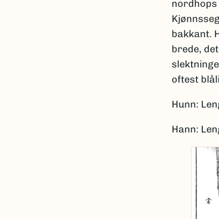
nordhops 
Kjønnsseg
bakkant. 
brede, det
slektning
oftest blål
Hunn: Len
Hann: Len