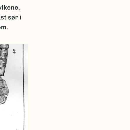
ylkene,
st sør i
om.