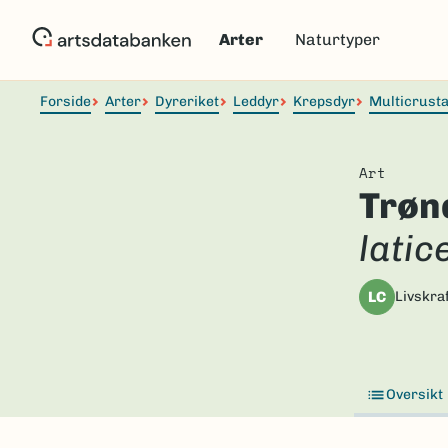
Hopp
til
Arter
Naturtyper
hovedinnhold
Forside
Arter
Dyreriket
Leddyr
Krepsdyr
Multicrust
Art
Trøn
latic
LC
Livskraf
Oversikt