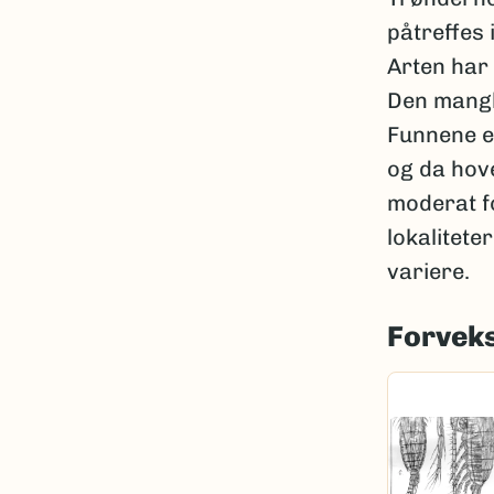
påtreffes 
Arten har 
Den mangle
Funnene e
og da hov
moderat fo
lokalitete
variere.
Forveks