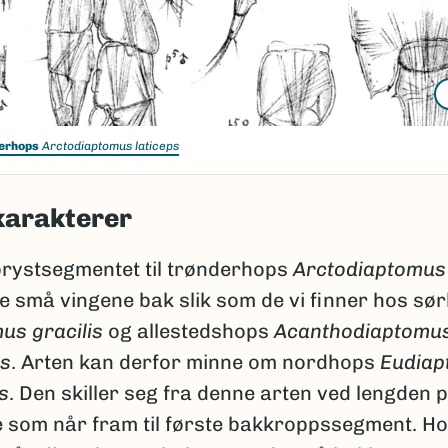
erhops
Arctodiaptomus laticeps
karakterer
 brystsegmentet til trønderhops
Arctodiaptomus 
e små vingene bak slik som de vi finner hos sø
us gracilis
og allestedshops
Acanthodiaptomu
is
. Arten kan derfor minne om nordhops
Eudiap
s
. Den skiller seg fra denne arten ved lengden 
 som når fram til første bakkroppssegment. H