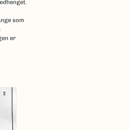
edhenget.
lange som
s
gen er