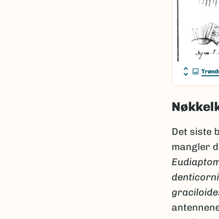
Trønd
Nøkkel
Det siste
mangler d
Eudiaptom
denticorn
graciloide
antennene