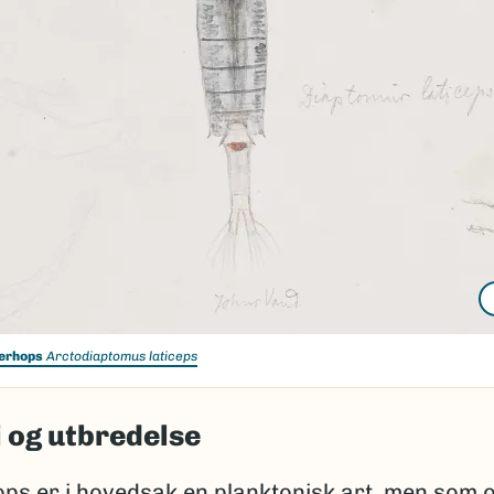
erhops
Arctodiaptomus laticeps
 og utbredelse
ps er i hovedsak en planktonisk art, men som 