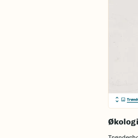
Trønd
Økologi
Trønderho