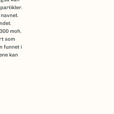
partikler.
 navnet.
ndet.
>300 moh.
rt som
n funnet i
tene kan