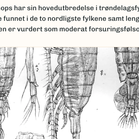
ops har sin hovedutbredelse i trøndelagsf
e funnet i de to nordligste fylkene samt leng
Den er vurdert som moderat forsuringsføls