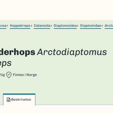
acea
Hoppekreps
Calanoida
Diaptomoidea
Diaptomidae
Arct
derhops
Arctodiaptomus
eps
tig
Finnes i Norge
Beskrivelse