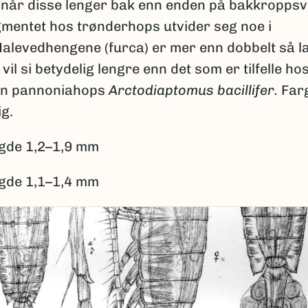
når disse lenger bak enn enden på bakkroppsv
mentet hos trønderhops utvider seg noe i
Halevedhengene (furca) er mer enn dobbelt så 
 vil si betydelig lengre enn det som er tilfelle ho
en pannoniahops
Arctodiaptomus bacillifer.
Far
ig.
gde 1,2–1,9 mm
gde 1,1–1,4 mm