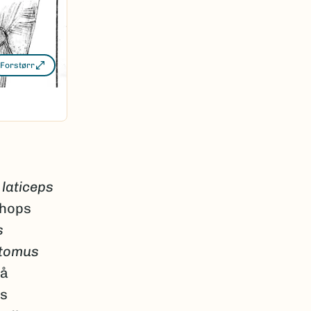
Forstørr
laticeps
rhops
s
tomus
på
os