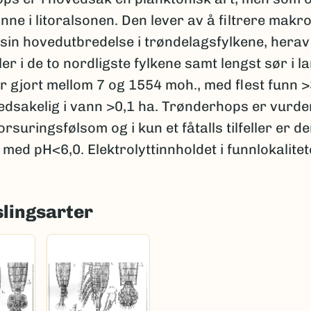
inne i litoralsonen. Den lever av å filtrere makro
sin hovedutbredelse i trøndelagsfylkene, herav
r i de to nordligste fylkene samt lengst sør i la
r gjort mellom 7 og 1554 moh., med flest funn 
edsakelig i vann >0,1 ha. Trønderhops er vurde
rsuringsfølsom og i kun et fåtalls tilfeller er de
r med pH<6,0. Elektrolyttinnholdet i funnlokalite
lingsarter