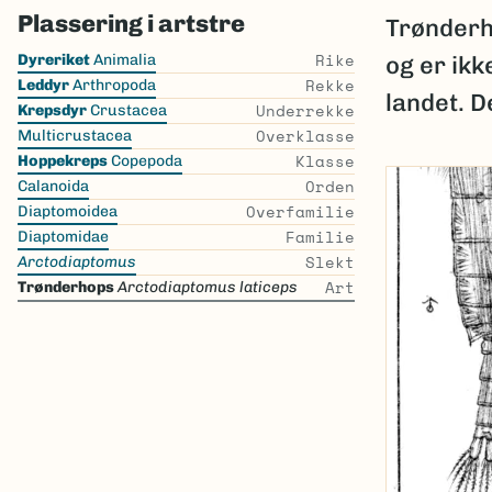
Plassering i artstre
Trønderh
Skip
Rike
Dyreriket
Animalia
og er ikk
the
Rekke
Leddyr
Arthropoda
landet. 
list
Underrekke
Krepsdyr
Crustacea
Overklasse
Multicrustacea
Klasse
Hoppekreps
Copepoda
Orden
Calanoida
Overfamilie
Diaptomoidea
Familie
Diaptomidae
Slekt
Arctodiaptomus
Art
Trønderhops
Arctodiaptomus laticeps