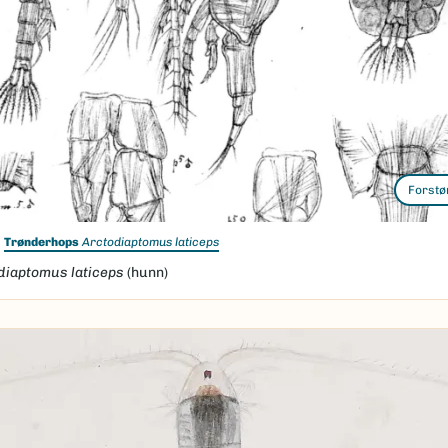
Forstø
Trønderhops
Arctodiaptomus laticeps
diaptomus laticeps
(hunn)