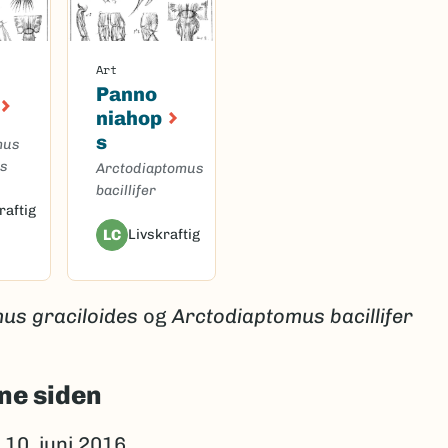
Art
Panno
niahop
s
mus
es
Arctodiaptomus
bacillifer
raftig
LC
Livskraftig
us graciloides
og
Arctodiaptomus bacillifer
ne siden
10. juni 2016