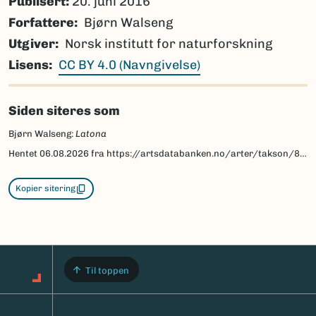
Publisert:
20. juni 2016
Forfattere
Bjørn Walseng
Utgiver
Norsk institutt for naturforskning
Lisens
CC BY 4.0 (Navngivelse)
Siden siteres som
Bjørn Walseng:
Latona
Hentet
06.08.2026
fra https://artsdatabanken.no/arter/takson/81879/beskrivelse
Kopier sitering
Til toppen