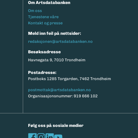
Om Artsdatabanken
Footermeny
Om oss
Tjenestene våre
Kontakt og presse
Meld inn feil på nettsider:
redaksjonen@artsdatabanken.no
Besøksadresse
Havnegata 9, 7010 Trondheim
Postadresse:
Postboks 1285 Torgarden, 7462 Trondheim
postmottak@artsdatabanken.no
Organisasjonsnummer: 919 666 102
Følg oss på sosiale medier