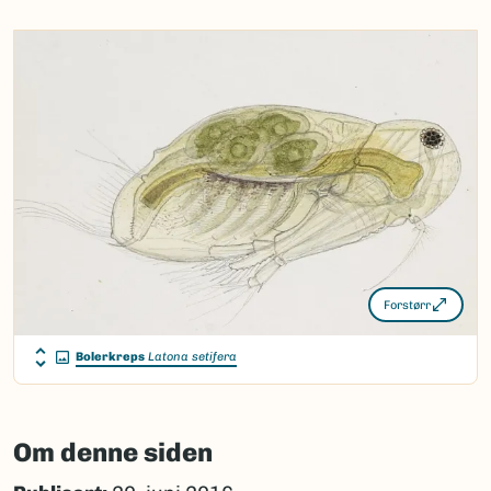
Forstørr
Bolerkreps
Latona setifera
Om denne siden