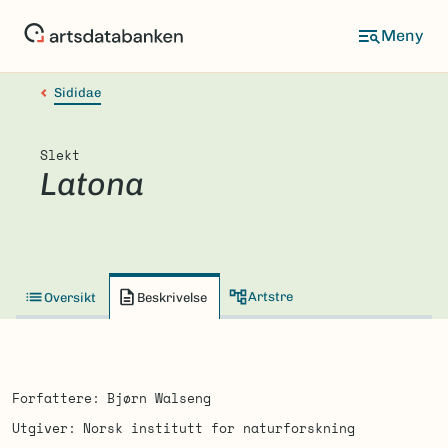
Hopp
til
hovedinnhold
Sididae
Slekt
Latona
Artstre
Oversikt
Beskrivelse
Forfattere
Bjørn Walseng
Utgiver
Norsk institutt for naturforskning