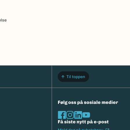
else
Til toppen
Følg oss på sosiale medier
Få siste nytt på e-post
(Ekstern l