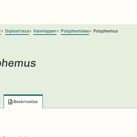
r
Diplostraca
Vannlopper
Polyphemidae
Polyphemus
phemus
Beskrivelse