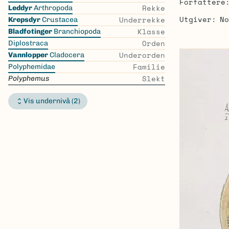
Forfattere
the
Rekke
Leddyr
Arthropoda
list
Utgiver
No
Underrekke
Krepsdyr
Crustacea
Klasse
Bladfotinger
Branchiopoda
Orden
Diplostraca
Underorden
Vannlopper
Cladocera
Familie
Polyphemidae
Slekt
Polyphemus
Vis undernivå (2)