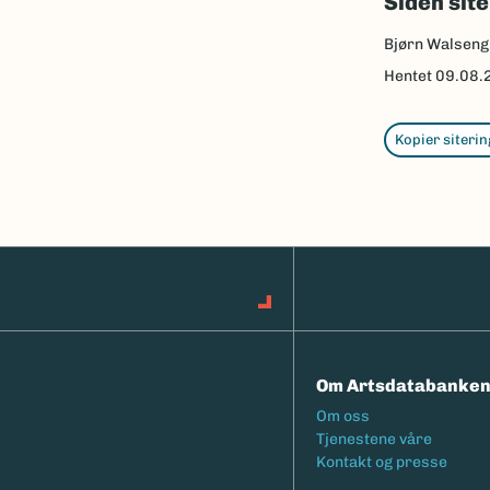
Siden sit
Bjørn Walseng
Hentet
09.08.
Kopier siterin
Om Artsdatabanke
Footermeny
Om oss
Tjenestene våre
Kontakt og presse