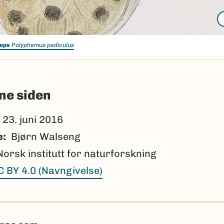
eps
Polyphemus pediculus
ne siden
23. juni 2016
e
Bjørn Walseng
Norsk institutt for naturforskning
C BY 4.0 (Navngivelse)