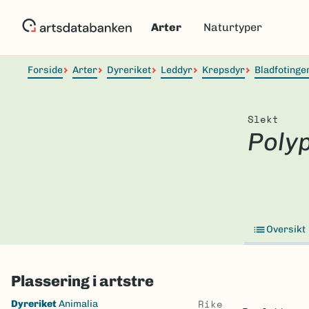
Hopp
til
Arter
Naturtyper
hovedinnhold
Forside
Arter
Dyreriket
Leddyr
Krepsdyr
Bladfotinge
Slekt
Poly
Oversikt
Plassering i artstre
Skip
Rike
Dyreriket
Animalia