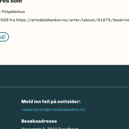
eres som
:
Polyphemus
2026
fra https://artsdatabanken.no/arter/takson/81875/beskriv
g
n
Meld inn feil på nettsider:
redaksjonen@artsdatabanken.no
Besøksadresse