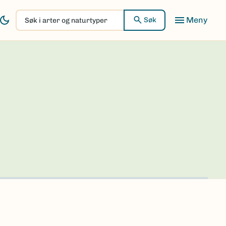
Søk
Søk
i
arter
og
naturtyper