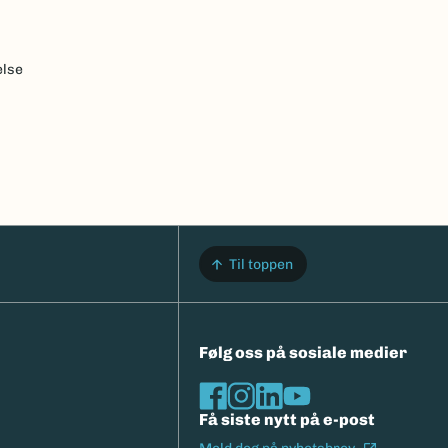
else
Til toppen
Følg oss på sosiale medier
Få siste nytt på e-post
(Ekstern l