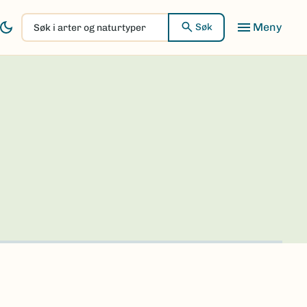
Søk
Søk
i
arter
og
naturtyper