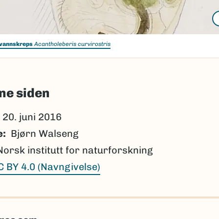
vannskreps
Acantholeberis curvirostris
ne siden
20. juni 2016
e
Bjørn Walseng
Norsk institutt for naturforskning
C BY 4.0 (Navngivelse)