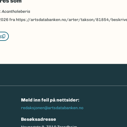
eres som
:
Acantholeberis
2026
fra https://artsdatabanken.no/arter/takson/81854/beskriv
g
n
Meld inn feil på nettsider:
redaksjonen@artsdatabanken.no
Besøksadresse