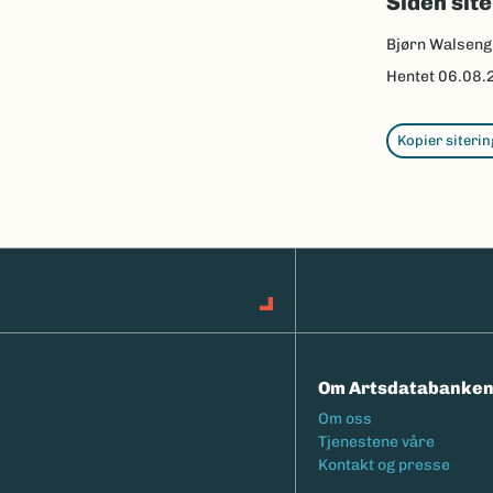
Siden sit
Bjørn Walseng
Hentet
06.08.
Kopier siterin
Om Artsdatabanke
Footermeny
Om oss
Tjenestene våre
Kontakt og presse