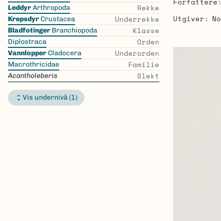
Forfattere
the
Rekke
Leddyr
Arthropoda
list
Utgiver
No
Underrekke
Krepsdyr
Crustacea
Klasse
Bladfotinger
Branchiopoda
Orden
Diplostraca
Underorden
Vannlopper
Cladocera
Familie
Macrothricidae
Slekt
Acantholeberis
Vis undernivå (1)