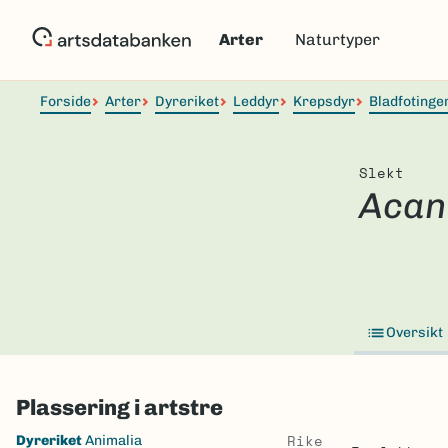
Hopp
til
Arter
Naturtyper
hovedinnhold
Forside
Arter
Dyreriket
Leddyr
Krepsdyr
Bladfotinge
Slekt
Acan
Oversikt
Plassering i artstre
Skip
Rike
Dyreriket
Animalia