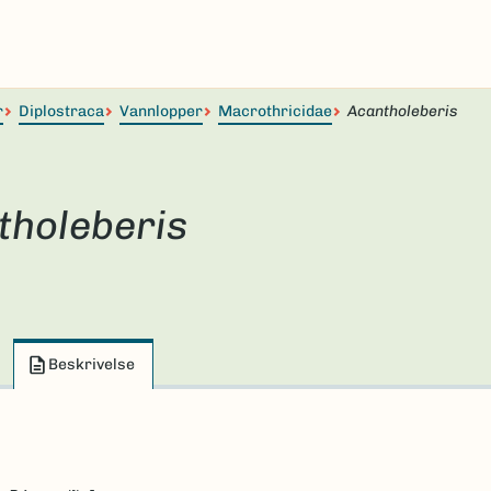
r
Diplostraca
Vannlopper
Macrothricidae
Acantholeberis
tholeberis
Beskrivelse