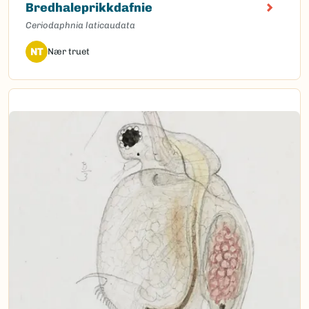
Bredhaleprikkdafnie
Ceriodaphnia laticaudata
NT
Nær truet