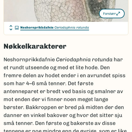
Forstørr
Neshornprikkdafnie
Ceriodaphnia rotunda
Nøkkelkarakterer
Neshornprikkdafnie
Ceriodaphnia rotunda
har
et rundt utseende og med et lite hode. Den
fremre delen av hodet ender i en avrundet spiss
som har 4–6 små tenner. Det første
antenneparet er bredt ved basis og smalner av
mot enden der vi finner noen meget lange
børster. Bakkroppen er bred på midten der den
danner en vinkel bakover og hvor det sitter sju
små tenner. Den første og bakerste av disse
tennene er noe mindre enn de øvrige, som er like