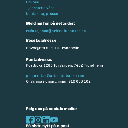
Footermeny
Om oss
Tjenestene våre
Kontakt og presse
Meld inn feil på nettsider:
redaksjonen@artsdatabanken.no
Besøksadresse
Havnegata 9, 7010 Trondheim
Postadresse:
Postboks 1285 Torgarden, 7462 Trondheim
postmottak@artsdatabanken.no
Organisasjonsnummer: 919 666 102
Følg oss på sosiale medier
Få siste nytt på e-post