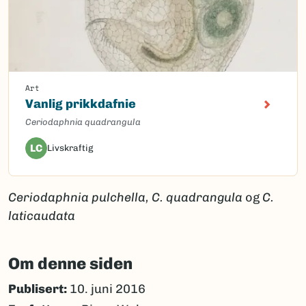
Art
Vanlig prikkdafnie
Ceriodaphnia quadrangula
LC
Livskraftig
Ceriodaphnia pulchella, C. quadrangula
og
C.
laticaudata
Om denne siden
Publisert:
10. juni 2016