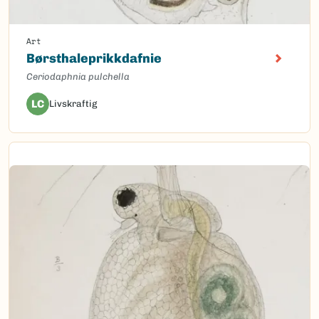
Art
Børsthaleprikkdafnie
Ceriodaphnia pulchella
LC
Livskraftig