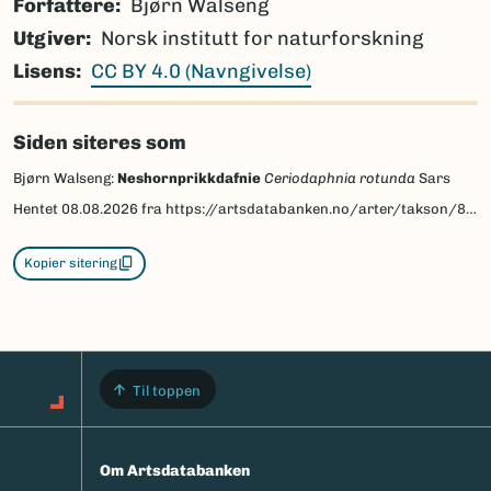
Forfattere
Bjørn Walseng
Utgiver
Norsk institutt for naturforskning
Lisens
CC BY 4.0 (Navngivelse)
Siden siteres som
Bjørn Walseng:
Neshornprikkdafnie
Ceriodaphnia rotunda
Sars
Hentet
08.08.2026
fra https://artsdatabanken.no/arter/takson/81828/beskrivelse
Kopier sitering
Til toppen
Om Artsdatabanken