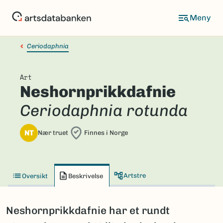
Hopp
til
hovedinnhold
Ceriodaphnia
Art
Neshornprikkdafnie
Ceriodaphnia rotunda
NT
Nær truet
Finnes i Norge
Artstre
Oversikt
Beskrivelse
Neshornprikkdafnie har et rundt