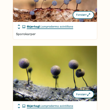
Forstørr
Skjørhagl
Lamproderma scintillans
Sporokarper
Forstørr
Skjørhagl
Lamproderma scintillans