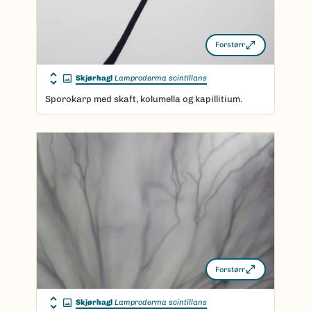
Forstørr
Skjørhagl
Lamproderma scintillans
Sporokarp med skaft, kolumella og kapillitium.
Forstørr
Skjørhagl
Lamproderma scintillans