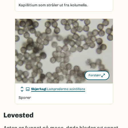
Kapillitium som stråler ut fra kolumella.
Forstørr
Skjørhagl
Lamproderma scintillans
Sporer
Levested
Arten er funnet på mose, døde blader og annet