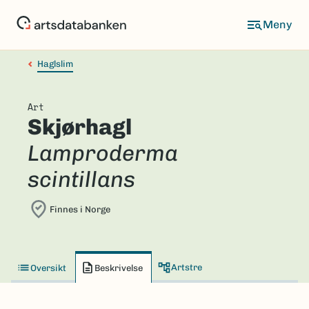
Hopp
til
hovedinnhold
Haglslim
Art
Skjørhagl
Lamproderma
scintillans
Finnes i Norge
Artstre
Oversikt
Beskrivelse