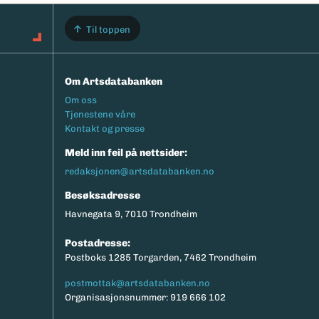
Til toppen
Om Artsdatabanken
Footermeny
Om oss
Tjenestene våre
Kontakt og presse
Meld inn feil på nettsider:
redaksjonen@artsdatabanken.no
Besøksadresse
Havnegata 9, 7010 Trondheim
Postadresse:
Postboks 1285 Torgarden, 7462 Trondheim
postmottak@artsdatabanken.no
Organisasjonsnummer: 919 666 102